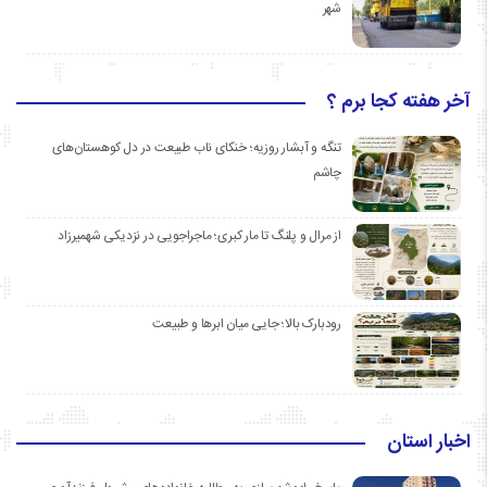
شهر
آخر هفته کجا برم ؟
تنگه و آبشار روزیه؛ خنکای ناب طبیعت در دل کوهستان‌های
چاشم
از مرال و پلنگ تا مار کبری؛ ماجراجویی در نزدیکی شهمیرزاد
رودبارک بالا؛ جایی میان ابرها و طبیعت
اخبار استان