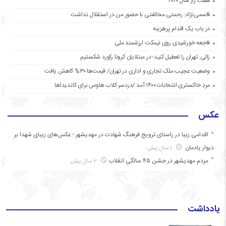
هفت راز سال ۲۰۲۰
قاسمی‌نژاد: رحمتی مخالفتی با حضور من در استقلال نداشت
در باب یک اقدام پرهزینه
فاجعه خورشیدی روی نیمکت ارزشمند ملی
زالی: تهران را تعطیل کنید؛ در مبتلایان کرونا رکورد شکستیم
وضعیت عجیب ملک تجاری و اداری در تهران/ قیمت‌ها ۳۰% کاهش یافت
مردِ خاکستری انتخابات ۱۴۰۰ آمد /دردسر کلاب هاوس برای کاندیداها
عکس
اقدامی زیبا در راستای ترویج فرهنگ شهادت در مهدیشهر ؛ عکس‌های زیبای شهدا بر
دیوار یادمان
1 سال پیش
مردم مهدیشهر در جشن ۴۵ سالگیِ انقلاب
2 سال پیش
یادداشت