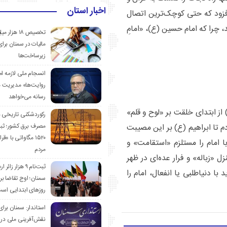
اخبار استان
افزود که حتی کوچک‌ترین اتصال
 چرا که امام حسین (ع)، «امامِ
تخصیص ۱۸ هزار
مالیات در سمنان برای
زیرساخت‌ها
انسجام ملی لازمه ا
روایت‌ها» مدیریت 
رسانه می‌خواهد
ز ابتدای خلقت بر «لوح و قلم»
رکوردشکنی تاریخی 
مصرف برق کشور؛ ث
دم تا ابراهیم (ع) بر این مصیبت
۱۵۲۰ مگاواتی با «
 امام را مستلزم «استقامت» و
مردم
 «زباله» و فرار عده‌ای در ظهر
ثبت‌نام ۹ هزار زائ
با دنیاطلبی یا انفعال، امام را
سمنان؛ اوج تقاضا برا
روزهای ابتدایی اس
استاندار: سمنان برای
نقش‌آفرینی ملی در 