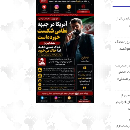
 میلیارد ریال از
مروز؛ «جنگ
هوشمند
در مدیریت
بت کاهش
قرار همدلی»
ر اربعین از
ی اعزام در
ت
زیست‌بوم