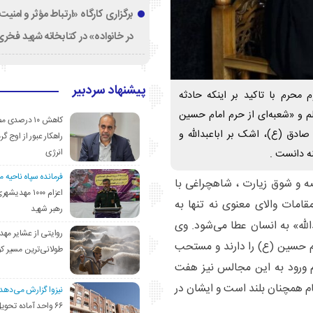
برگزاری کارگاه «ارتباط مؤثر و امنی
در خانواده» در کتابخانه شهید فخری‌
پیشنهاد سردبیر
حرم با تاکید بر اینکه حادثه
م و «شعبه‌ای از حرم امام حسین
کاهش ۱۰ درصد
صادق (ع)، اشک بر اباعبدالله و
راهکار عبور از اوج گرم
انرژی
نه دانست .
فرمانده سپاه ناحیه 
ه و شوق زیارت ، شاهچراغی با
اعزام ۱۰۰۰ مهد
قامات والای معنوی نه تنها به
رهبر شهید
الله» به انسان عطا می‌شود. وی
روایتی از عشایر مهد
 حسین (ع) را دارند و مستحب
طولانی‌ترین مسیر ک
م ورود به این مجالس نیز هفت
ام همچنان بلند است و ایشان در
نیزوا گزارش می‌دهد؛
۶۶ واحد آماده تحوی