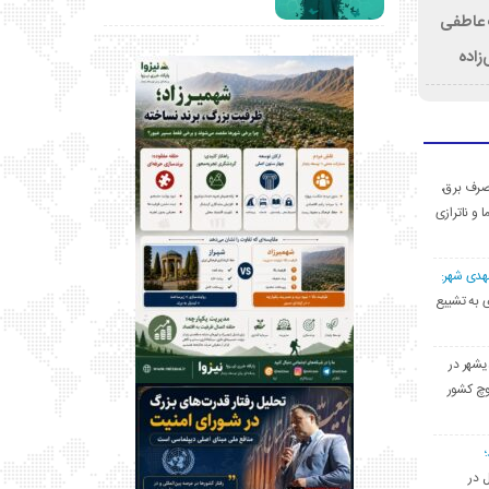
ت عاطفی
زاده
ی مصرف برق،
ا و ناترازی
مهدی شهر:
یشهری به تشییع
یشهر در
وچ کشور
ل در