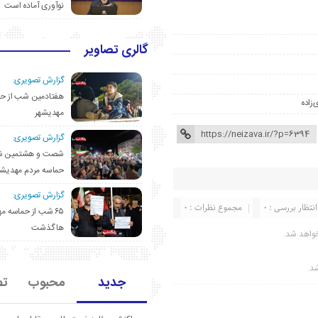
نوآوری آماده است
گالری تصاویر
گزارش تصویری:
هفتادمین شب از حم
‌زاده
مهدیشهر
گزارش تصویری:
شصت و هشتمین ش
حماسه مردم مهدیشه
گزارش تصویری:
انتظار بررسی : 0
مجموع نظرات : 0
۶۵ شب از حماسه 
ها گذشت
واهد شد.
شد.
جدید
محبوب
تص