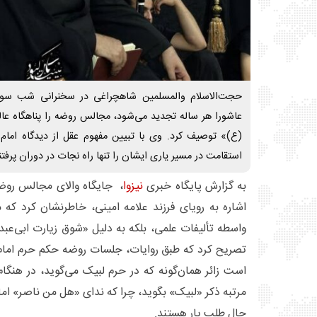
حجت‌الاسلام والمسلمین شاهچراغی در سخنرانی شب سوم م
عاشورا هر ساله تجدید می‌شود، مجالس روضه را پناهگاه عال
(ع)» توصیف کرد. وی با تبیین مفهوم عقل از دیدگاه امام 
استقامت در مسیر یاری ایشان را تنها راه نجات در دوران پرفت
به گزارش پایگاه خبری
نیزوا
، جایگاه والای مجالس روض
اشاره به رویای فرزند علامه امینی، خاطرنشان کرد که م
واسطه تألیفات علمی، بلکه به دلیل «شوق زیارت ابی‌عبد
تصریح کرد که طبق روایات، جلسات روضه حکم حرم امام
است زائر همان‌گونه که در حرم لبیک می‌گوید، در هنگا
مرتبه ذکر «لبیک» بگوید، چرا که ندای «هل من ناصر» ام
حال طلب یار هستند.