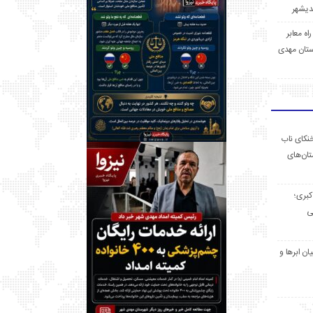
 راه معابر
تان مهدی
خنکای ناب
ان‌های
 کبری؛
ی
ان ابرها و