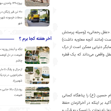
پروژه۱۳۸ واحدی مهدیشهر
۲۱۰ تن قیر رایگان در
محلات فرسوده شهرس
شهر
بین «عقل رحمانی» (وسیله پرستش
آخر هفته کجا برم ؟
ت (مانند آنچه معاویه داشت)
بگر دنیایی ممکن است از درک
تنگه و آبشار روزیه؛ 
ل واقعی می‌داند که یک قطره
طبیعت در دل کوهست
چاشم
از مرال و پلنگ تا مار
ماجراجویی در نزدیک
شهمیرزاد
رودبارک بالا؛ جایی می
 حسین (ع) را پناهگاه کسانی
طبیعت
کید بر اینکه در آخرالزمان حفظ
راه نجات را تمسک به قرآن و