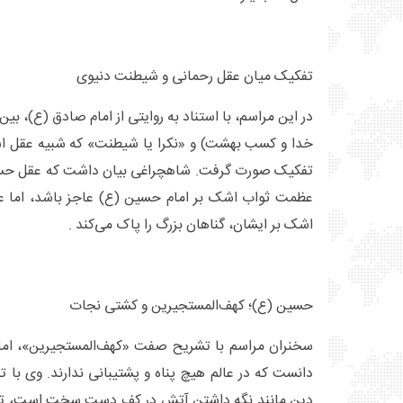
تفکیک میان عقل رحمانی و شیطنت دنیوی
در این مراسم، با استناد به روایتی از امام صادق (ع)، 
خدا و کسب بهشت) و «نکرا یا شیطنت» که شبیه عقل اس
تفکیک صورت گرفت. شاهچراغی بیان داشت که عقل حسا
عظمت ثواب اشک بر امام حسین (ع) عاجز باشد، اما عق
اشک بر ایشان، گناهان بزرگ را پاک می‌کند .
حسین (ع)؛ کهف‌المستجیرین و کشتی نجات
سخنران مراسم با تشریح صفت «کهف‌المستجیرین»، امام
دانست که در عالم هیچ پناه و پشتیبانی ندارند. وی با تأ
دین مانند نگه داشتن آتش در کف دست سخت است، تنها 