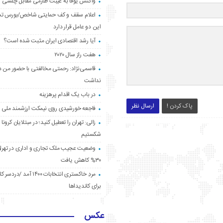
واکنش یوفا به غیبت طارمی مقابل چلسی
اعلام سقف و کف حمایتی شاخص/بورس ت
این دو عامل قرار دارد
آیا رشد اقتصادی ایران مثبت شده است؟
هفت راز سال ۲۰۲۰
قاسمی‌نژاد: رحمتی مخالفتی با حضور من د
نداشت
در باب یک اقدام پرهزینه
پاک کردن !
ارسال نظر
فاجعه خورشیدی روی نیمکت ارزشمند ملی
زالی: تهران را تعطیل کنید؛ در مبتلایان کرونا 
شکستیم
وضعیت عجیب ملک تجاری و اداری در تهران
۳۰% کاهش یافت
مردِ خاکستری انتخابات ۱۴۰۰ آ
برای کاندیداها
عکس