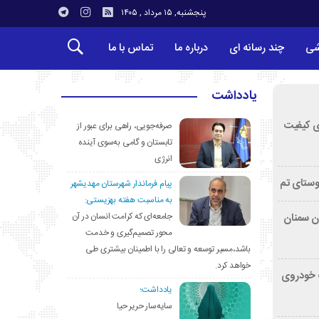
پنجشنبه, ۱۵ مرداد , ۱۴۰۵
شی
چند رسانه ای
درباره ما
تماس با ما
یادداشت
ی کیفیت
صرفه‌جویی، راهی برای عبور از
تابستان و گامی به‌سوی آینده
انرژی
وستای تم
پیام فرماندار شهرستان مهدیشهر
به مناسبت هفته بهزیستی:
جامعه‌ای که کرامت انسان در آن
تان سمنان
محور تصمیم‌گیری و خدمت
باشد،مسیر توسعه و تعالی را با اطمینان بیشتری طی
خواهد کرد.
کشف خودروی
یادداشت؛
سایه‌سار حریر حیا