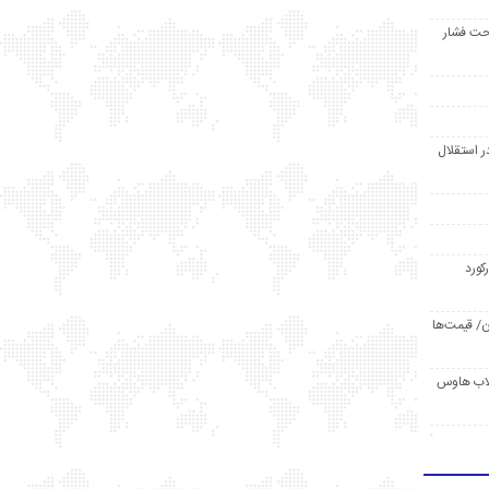
حت فشار
ر استقلال
رکورد
/ قیمت‌ها
مد /دردسر کلاب هاوس