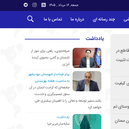
جمعه, ۱۶ مرداد , ۱۴۰۵
شی
چند رسانه ای
درباره ما
تماس با ما
یادداشت
قاطع در
صرفه‌جویی، راهی برای عبور از
تابستان و گامی به‌سوی آینده
ت تثبیت
انرژی
پیام فرماندار شهرستان مهدیشهر
به مناسبت هفته بهزیستی:
ی کیفیت
جامعه‌ای که کرامت انسان در آن
محور تصمیم‌گیری و خدمت
باشد،مسیر توسعه و تعالی را با اطمینان بیشتری طی
وستای تم
خواهد کرد.
یادداشت؛
تان سمنان
سایه‌سار حریر حیا