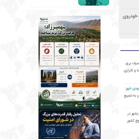
کشف خودروی
ی مصرف برق،
ا و ناترازی
مهدی شهر:
یشهری به تشییع
یشهر در
وچ کشور