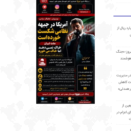
 میلیارد ریال از
مروز؛ «جنگ
هوشمند
در مدیریت
بت کاهش
قرار همدلی»
ر اربعین از
ی اعزام در
ت