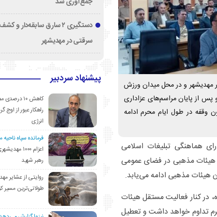
جمع‌آوری شد
دستگیری ۲ سارق سابقه‌دار و 
سرقتی در مهدیشهر
پیشنهاد سردبیر
در مهدیشهر و در محل میدان ورزش
س از پایان مراسم‌های عزاداری
کاهش ۱۰ درصد
راهکار عبور از اوج گرم
رنامه‌ها بدون وقفه در طول ایام محرم ادامه
انرژی
فرمانده سپاه ناحیه 
رای هماهنگی تبلیغات اسلامی
اعزام ۱۰۰۰ مهد
 هیئات مذهبی در فضای عمومی
رهبر شهید
ن هیئات مذهبی ادامه می‌یابد.
روایتی از عشایر مهد
طولانی‌ترین مسیر ک
ه، در کنار فعالیت مستقل هیئات
محرم تداوم خواهد داشت و تعطیل
نیزوا گزارش می‌دهد؛