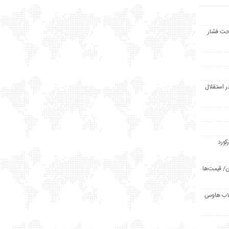
حت فشار
ر استقلال
رکورد
/ قیمت‌ها
مد /دردسر کلاب هاوس