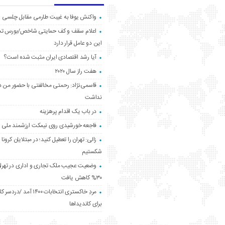
واکنش یوفا به غیبت طارمی مقابل چلسی
اعلام سقف و کف حمایتی شاخص/بورس ت
این دو عامل قرار دارد
آیا رشد اقتصادی ایران مثبت شده است؟
هفت راز سال ۲۰۲۰
قاسمی‌نژاد: رحمتی مخالفتی با حضور من د
نداشت
در باب یک اقدام پرهزینه
فاجعه خورشیدی روی نیمکت ارزشمند ملی
زالی: تهران را تعطیل کنید؛ در مبتلایان کرونا 
شکستیم
وضعیت عجیب ملک تجاری و اداری در تهران
۳۰% کاهش یافت
مردِ خاکستری انتخابات ۱۴۰۰ آ
برای کاندیداها