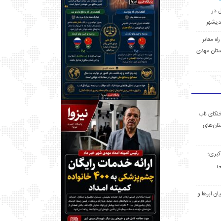
ل در
 راه معابر
تان مهدی
خنکای ناب
ان‌های
 کبری؛
ی
ان ابرها و