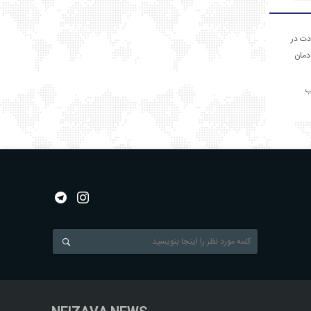
دت در
ادمان