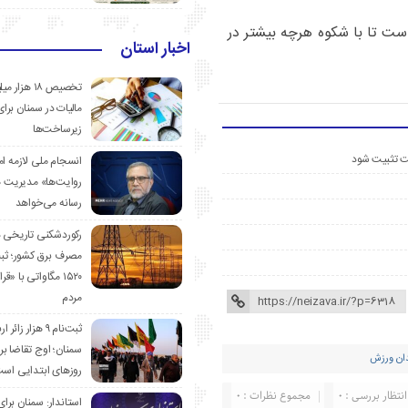
ست تا با شکوه هرچه بیشتر در
اخبار استان
تخصیص ۱۸ هزار
مالیات در سمنان برای
زیرساخت‌ها
ست تثبیت شود
انسجام ملی لازمه ا
روایت‌ها» مدیریت 
رسانه می‌خواهد
رکوردشکنی تاریخی 
مصرف برق کشور؛ ث
۱۵۲۰ مگاواتی با «
مردم
ثبت‌نام ۹ هزار زائ
سمنان؛ اوج تقاضا برا
ان ورزش
روزهای ابتدایی اس
انتظار بررسی : 0
مجموع نظرات : 0
استاندار: سمنان برای