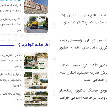
۶۶ واحد آماده تحوی
پروژه۱۳۸ واحدی مهدیشهر
محل اجرای این برنامه‌ها از روز یکشنبه ۲۴ خرداد تا اطلاع ثانوی، میدان ورزش
۲۱۰ تن قیر رایگان در
کانی که پیش‌تر نیز میزبان
محلات فرسوده شهرس
شهر
 پس از پایان مراسم‌های خود،
آخر هفته کجا برم ؟
ل برگزاری «شب‌های اقتدار» حضور
تنگه و آبشار روزیه؛ 
طبیعت در دل کوهست
شهر تأکید کرد: حضور هیئات
چاشم
ش معارف حسینی، انتقال پیام
از مرال و پلنگ تا مار
و اجتماعی است.
ماجراجویی در نزدیک
شهمیرزاد
ویج فرهنگ عاشورا، زمینه‌ساز
رودبارک بالا؛ جایی می
قاومت در جامعه اسلامی خواهد
طبیعت