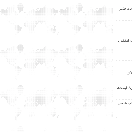
حت فشار
ر استقلال
رکورد
/ قیمت‌ها
مد /دردسر کلاب هاوس