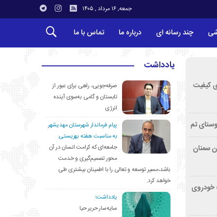
جمعه, ۱۶ مرداد , ۱۴۰۵
شی
چند رسانه ای
درباره ما
تماس با ما
یادداشت
ی کیفیت
صرفه‌جویی، راهی برای عبور از
تابستان و گامی به‌سوی آینده
انرژی
وستای تم
پیام فرماندار شهرستان مهدیشهر
به مناسبت هفته بهزیستی:
جامعه‌ای که کرامت انسان در آن
تان سمنان
محور تصمیم‌گیری و خدمت
باشد،مسیر توسعه و تعالی را با اطمینان بیشتری طی
خواهد کرد.
کشف خودروی
یادداشت؛
سایه‌سار حریر حیا