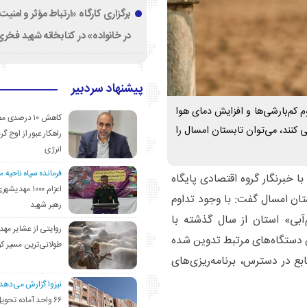
برگزاری کارگاه «ارتباط مؤثر و امنی
در خانواده» در کتابخانه شهید فخری‌
پیشنهاد سردبیر
 کم‌بارشی‌ها و افزایش دمای هوا
کاهش ۱۰ درصد
ف آب صرفه‌جویی کنند، می‌توان تابستان امسال را
راهکار عبور از اوج گرم
انرژی
فرمانده سپاه ناحیه 
با خبرنگار گروه اقتصادی پایگاه
اعزام ۱۰۰۰ مهد
ان امسال گفت: با وجود تداوم
رهبر شهید
‌آبی» استان از سال گذشته با
روایتی از عشایر مهد
ان دستگاه‌های مرتبط تدوین شده
طولانی‌ترین مسیر ک
بع در دسترس، برنامه‌ریزی‌های
نیزوا گزارش می‌دهد؛
۶۶ واحد آماده تحوی