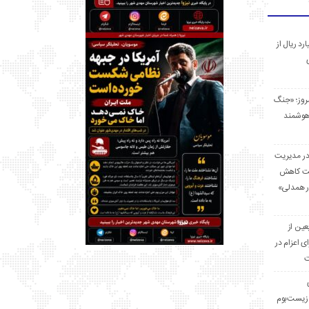
 میلیارد ریال از
مروز؛ «جنگ
هوشمند
در مدیریت
بت کاهش
قرار همدلی»
ر اربعین از
ی اعزام در
ت
زیست‌بوم