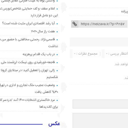
واکنش یوفا به غیبت طارمی مقابل چلسی
اعلام سقف و کف حمایتی شاخص/بورس ت
‌زاده
این دو عامل قرار دارد
آیا رشد اقتصادی ایران مثبت شده است؟
هفت راز سال ۲۰۲۰
قاسمی‌نژاد: رحمتی مخالفتی با حضور من د
نداشت
انتظار بررسی : 0
مجموع نظرات : 0
در باب یک اقدام پرهزینه
فاجعه خورشیدی روی نیمکت ارزشمند ملی
واهد شد.
زالی: تهران را تعطیل کنید؛ در مبتلایان کرونا 
شکستیم
شد.
وضعیت عجیب ملک تجاری و اداری در تهران
۳۰% کاهش یافت
مردِ خاکستری انتخابات ۱۴۰۰ آ
برای کاندیداها
عکس