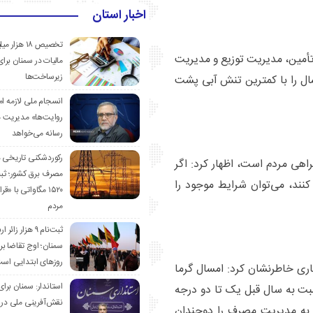
اخبار استان
تخصیص ۱۸ هزار
تأمین، مدیریت توزیع و مدیریت
مالیات در سمنان برای
زیرساخت‌ها
ال را با کمترین تنش آبی پشت
انسجام ملی لازمه ا
روایت‌ها» مدیریت 
رسانه می‌خواهد
رکوردشکنی تاریخی 
مراهی مردم است، اظهار کرد: اگر
مصرف برق کشور؛ ث
فه‌جویی کنند، می‌توان شرایط موجود را
۱۵۲۰ مگاواتی با «
مردم
ثبت‌نام ۹ هزار زائ
سمنان؛ اوج تقاضا برا
روزهای ابتدایی اس
اری خاطرنشان کرد: امسال گرما
استاندار: سمنان برای
سبت به سال قبل یک تا دو درجه
نقش‌آفرینی ملی در 
به مدیریت مصرف را دوچندان