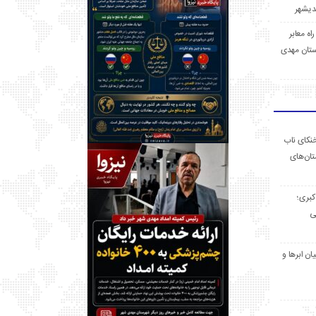
 راه معابر
تان مهدی
خنکای ناب
ان‌های
 کبری؛
ی
ان ابرها و