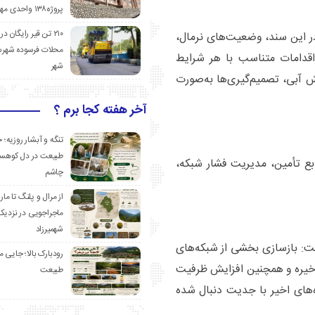
پروژه۱۳۸ واحدی مهدیشهر
۲۱۰ تن قیر رایگان در
ر این سند، وضعیت‌های نرمال،
محلات فرسوده شهرس
اقدامات متناسب با هر شرایط
شهر
آبی، تصمیم‌گیری‌ها به‌صورت
آخر هفته کجا برم ؟
تنگه و آبشار روزیه؛ 
طبیعت در دل کوهست
ابع تأمین، مدیریت فشار شبکه،
چاشم
از مرال و پلنگ تا مار
ماجراجویی در نزدیک
شهمیرزاد
فت: بازسازی بخشی از شبکه‌های
رودبارک بالا؛ جایی می
خیره و همچنین افزایش ظرفیت
طبیعت
‌های اخیر با جدیت دنبال شده