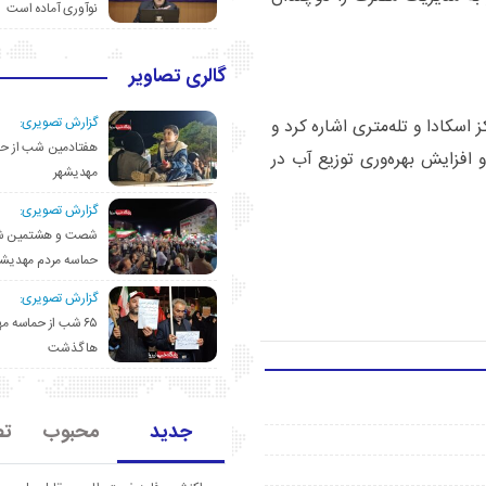
نوآوری آماده است
گالری تصاویر
گزارش تصویری:
اسکادا و تله‌متری اشاره کرد و
هفتادمین شب از حم
افزایش بهره‌وری توزیع آب در
مهدیشهر
گزارش تصویری:
شصت و هشتمین ش
حماسه مردم مهدیشه
گزارش تصویری:
۶۵ شب از حماسه 
ها گذشت
جدید
محبوب
تص