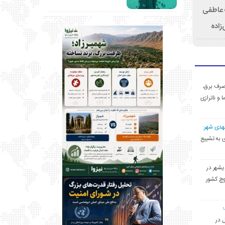
ت عاطفی
زاده
ی مصرف برق،
ا و ناترازی
مهدی شهر:
یشهری به تشییع
یشهر در
وچ کشور
ل در