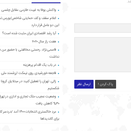
شد.
واکنش یوفا به غیبت طارمی مقابل چلسی
اعلام سقف و کف حمایتی شاخص/بورس ت
این دو عامل قرار دارد
آیا رشد اقتصادی ایران مثبت شده است؟
هفت راز سال ۲۰۲۰
قاسمی‌نژاد: رحمتی مخالفتی با حضور من د
نداشت
در باب یک اقدام پرهزینه
فاجعه خورشیدی روی نیمکت ارزشمند ملی
زالی: تهران را تعطیل کنید؛ در مبتلایان کرونا 
پاک کردن !
ارسال نظر
شکستیم
وضعیت عجیب ملک تجاری و اداری در تهران
۳۰% کاهش یافت
مردِ خاکستری انتخابات ۱۴۰۰ آ
برای کاندیداها