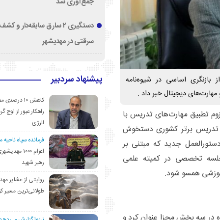
جمع‌آوری شد
دستگیری ۲ سارق سابقه‌دار و 
سرقتی در مهدیشهر
پیشنهاد سردبیر
 بازنگری اساسی در شیوه‌نامه
مهارت‌های دیجیتال خبر داد .
کاهش ۱۰ درصد
راهکار عبور از اوج گرم
لزوم تطبیق مهارت‌های تدریس با
انرژی
ه تدریس برتر کشوری دستخوش
فرمانده سپاه ناحیه 
ستورالعمل جدید که مبتنی بر
اعزام ۱۰۰۰ مهد
 جلسه تخصصی در کمیته علمی
رهبر شهید
آموزشی همسو شود.
روایتی از عشایر مهد
طولانی‌ترین مسیر ک
اره در سه بخش مجزا عنوان کرد و
نیزوا گزارش می‌دهد؛