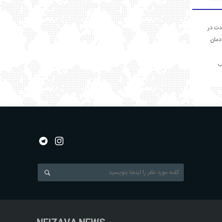
دت در
ادمان