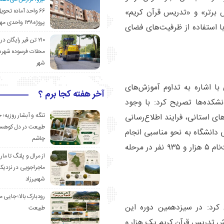
۶۶ واحد آماده تحوی
س برتر» و «تدریس قرآن کریم»
پروژه۱۳۸ واحدی مهدیشهر
 استفاده از ظرفیت‌های فضای
۲۱۰ تن قیر رایگان در
محلات فرسوده شهرس
شهر
ا اشاره به تداوم آموزش‌های
آخر هفته کجا برم ؟
شکده‌ها تصریح کرد: با وجود
تنگه و آبشار روزیه؛ 
ی استانی، فرایند اطلاع‌رسانی
طبیعت در دل کوهست
ی دانشگاه به نحو مناسبی انجام
چاشم
شد. حاصل این تلاش، استقبال خوب دانشجویان و ثبت‌نام ۵ هزار و ۹۳۵ نفر در مرحله
از مرال و پلنگ تا مار
ماجراجویی در نزدیک
شهمیرزاد
رودبارک بالا؛ جایی می
کرد: در سیزدهمین دوره این
طبیعت
 برتر ۳ هزار و ۶۴۹ نفر، در بخش تدریس قرآن کریم یک هزار و