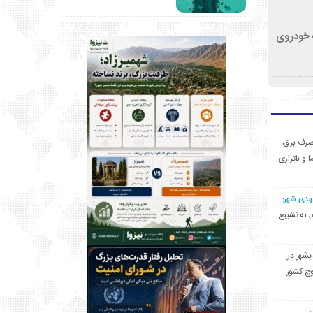
کشف خودروی
ی مصرف برق،
ا و ناترازی
مهدی شهر:
یشهری به تشییع
یشهر در
وچ کشور