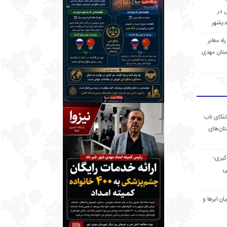
ل در
 راه معابر
تان مهدی
خنکای ناب
ان‌های
 کبری؛
ی
ان ابرها و