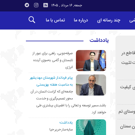
جمعه, ۱۶ مرداد , ۱۴۰۵
شی
چند رسانه ای
درباره ما
تماس با ما
یادداشت
قاطع در
صرفه‌جویی، راهی برای عبور از
تابستان و گامی به‌سوی آینده
ت تثبیت
انرژی
پیام فرماندار شهرستان مهدیشهر
به مناسبت هفته بهزیستی:
ی کیفیت
جامعه‌ای که کرامت انسان در آن
محور تصمیم‌گیری و خدمت
باشد،مسیر توسعه و تعالی را با اطمینان بیشتری طی
وستای تم
خواهد کرد.
یادداشت؛
تان سمنان
سایه‌سار حریر حیا