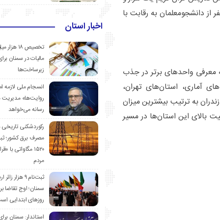
نفر و در بخش نوظهور و استراتژیک معلم فردا ۸۶۶ نفر از دانشجومعلمان به رقابت با
اخبار استان
تخصیص ۱۸ هزار
مالیات در سمنان برای
زیرساخت‌ها
به معرفی واحد‌های برتر در جذب
ی آماری، استان‌های تهران،
انسجام ملی لازمه ا
روایت‌ها» مدیریت 
ندران به ترتیب بیشترین میزان
رسانه می‌خواهد
یت بالای این استان‌ها در مسیر
رکوردشکنی تاریخی 
مصرف برق کشور؛ ث
۱۵۲۰ مگاواتی با «
مردم
ثبت‌نام ۹ هزار زائ
سمنان؛ اوج تقاضا برا
روزهای ابتدایی اس
استاندار: سمنان برای