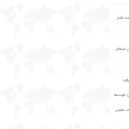
حت فشار
ر استقلال
رکورد
/ قیمت‌ها
مد /دردسر کلاب هاوس