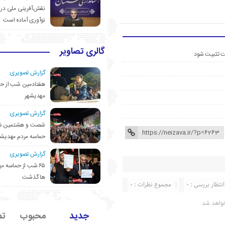
نقش‌آفرینی ملی در 
نوآوری آماده است
گالری تصاویر
ست تثبیت شود
گزارش تصویری:
هفتادمین شب از حم
مهدیشهر
گزارش تصویری:
شصت و هشتمین ش
حماسه مردم مهدیشه
گزارش تصویری:
۶۵ شب از حماسه 
ها گذشت
انتظار بررسی : 0
مجموع نظرات : 0
واهد شد.
جدید
محبوب
تص