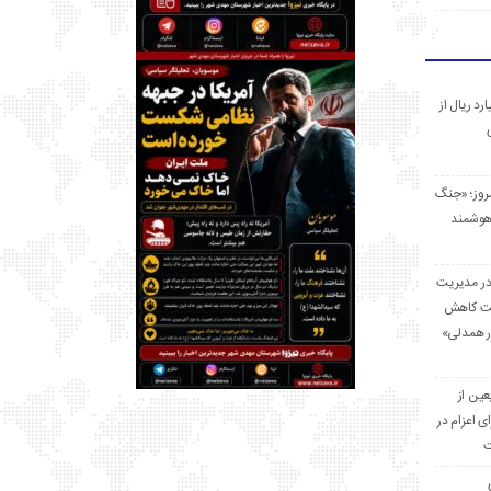
 میلیارد ریال از
مروز؛ «جنگ
هوشمند
در مدیریت
بت کاهش
قرار همدلی»
ر اربعین از
ی اعزام در
ت