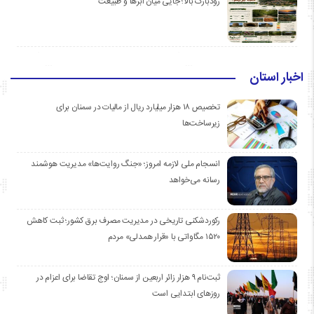
رودبارک بالا؛ جایی میان ابرها و طبیعت
اخبار استان
تخصیص ۱۸ هزار میلیارد ریال از مالیات در سمنان برای
زیرساخت‌ها
انسجام ملی لازمه امروز؛ «جنگ روایت‌ها» مدیریت هوشمند
رسانه می‌خواهد
رکوردشکنی تاریخی در مدیریت مصرف برق کشور؛ ثبت کاهش
۱۵۲۰ مگاواتی با «قرار همدلی» مردم
ثبت‌نام ۹ هزار زائر اربعین از سمنان؛ اوج تقاضا برای اعزام در
روزهای ابتدایی است