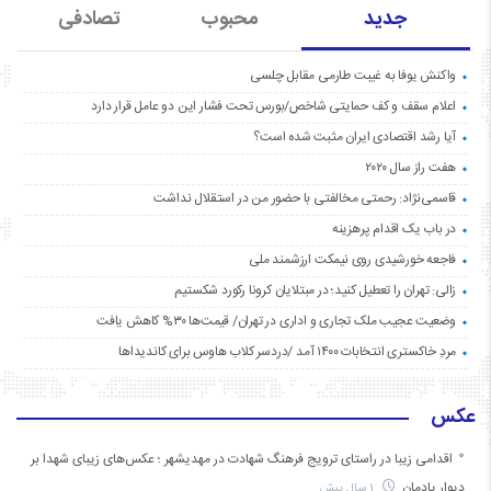
جدید
محبوب
تصادفی
واکنش یوفا به غیبت طارمی مقابل چلسی
اعلام سقف و کف حمایتی شاخص/بورس تحت فشار این دو عامل قرار دارد
آیا رشد اقتصادی ایران مثبت شده است؟
هفت راز سال ۲۰۲۰
قاسمی‌نژاد: رحمتی مخالفتی با حضور من در استقلال نداشت
در باب یک اقدام پرهزینه
فاجعه خورشیدی روی نیمکت ارزشمند ملی
زالی: تهران را تعطیل کنید؛ در مبتلایان کرونا رکورد شکستیم
وضعیت عجیب ملک تجاری و اداری در تهران/ قیمت‌ها ۳۰% کاهش یافت
مردِ خاکستری انتخابات ۱۴۰۰ آمد /دردسر کلاب هاوس برای کاندیداها
عکس
اقدامی زیبا در راستای ترویج فرهنگ شهادت در مهدیشهر ؛ عکس‌های زیبای شهدا بر
دیوار یادمان
1 سال پیش