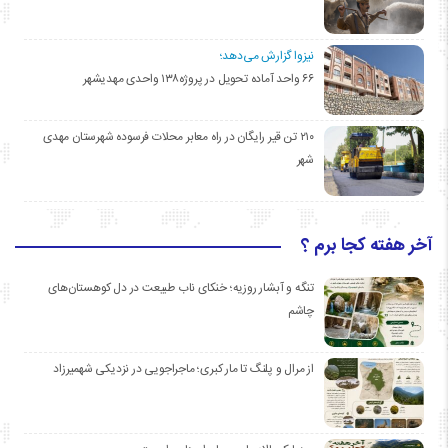
نیزوا گزارش می‌دهد؛
۶۶ واحد آماده تحویل در پروژه۱۳۸ واحدی مهدیشهر
۲۱۰ تن قیر رایگان در راه معابر محلات فرسوده شهرستان مهدی
شهر
آخر هفته کجا برم ؟
تنگه و آبشار روزیه؛ خنکای ناب طبیعت در دل کوهستان‌های
چاشم
از مرال و پلنگ تا مار کبری؛ ماجراجویی در نزدیکی شهمیرزاد