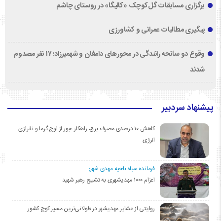
برگزاری مسابقات گل‌کوچک «کالیگا» در روستای چاشم
پیگیری مطالبات عمرانی و کشاورزی
وقوع دو سانحه رانندگی در محورهای دامغان و شهمیرزاد؛ ۱۷ نفر مصدوم
شدند
پیشنهاد سردبیر
کاهش ۱۰ درصدی مصرف برق، راهکار عبور از اوج گرما و ناترازی
انرژی
فرمانده سپاه ناحیه مهدی شهر:
اعزام ۱۰۰۰ مهدیشهری به تشییع رهبر شهید
روایتی از عشایر مهدیشهر در طولانی‌ترین مسیر کوچ کشور