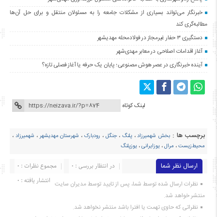
خبرنگار می‌تواند بسیاری از مشکلات جامعه را به مسئولان منتقل و برای حل آن‌ها
مطالبه‌گری کند
دستگیری ۳ حفار غیرمجاز در فولادمحله مهدیشهر
آغاز اقدامات اصلاحی در معابر مهدی‌شهر
آینده خبرنگاری در عصر هوش مصنوعی؛ پایان یک حرفه یا آغاز فصلی تازه؟
لینک کوتاه
برچسب ها :
بخش شهمیرزاد
،
پلنگ
،
جنگل
،
رودبارک
،
شهرستان مهدیشهر
،
شهمیرزاد
،
محیط‌زیست
،
مرال
،
یوزایرانی
،
یوزپلنگ
ارسال نظر شما
در انتظار بررسی : 0
مجموع نظرات : 0
انتشار یافته : ۰
نظرات ارسال شده توسط شما، پس از تایید توسط مدیران سایت
منتشر خواهد شد.
نظراتی که حاوی تهمت یا افترا باشد منتشر نخواهد شد.