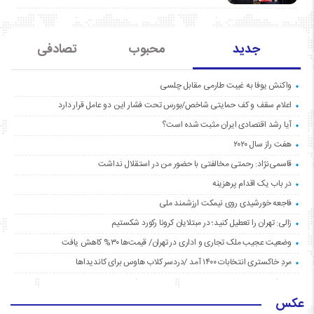
جدید
محبوب
تصادفی
واکنش یوفا به غیبت طارمی مقابل چلسی
اعلام سقف و کف حمایتی شاخص/بورس تحت فشار این دو عامل قرار دارد
آیا رشد اقتصادی ایران مثبت شده است؟
هفت راز سال ۲۰۲۰
قاسمی‌نژاد: رحمتی مخالفتی با حضور من در استقلال نداشت
در باب یک اقدام پرهزینه
فاجعه خورشیدی روی نیمکت ارزشمند ملی
زالی: تهران را تعطیل کنید؛ در مبتلایان کرونا رکورد شکستیم
وضعیت عجیب ملک تجاری و اداری در تهران/ قیمت‌ها ۳۰% کاهش یافت
مردِ خاکستری انتخابات ۱۴۰۰ آمد /دردسر کلاب هاوس برای کاندیداها
عکس