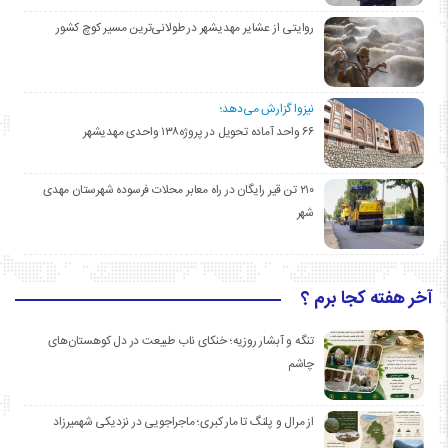
روایتی از عشایر مهدیشهر در طولانی‌ترین مسیر کوچ کشور
نیزوا گزارش می‌دهد؛
۶۶ واحد آماده تحویل در پروژه۱۳۸ واحدی مهدیشهر
۲۱۰ تن قیر رایگان در راه معابر محلات فرسوده شهرستان مهدی
شهر
آخر هفته کجا برم ؟
تنگه و آبشار روزیه؛ خنکای ناب طبیعت در دل کوهستان‌های
چاشم
از مرال و پلنگ تا مار کبری؛ ماجراجویی در نزدیکی شهمیرزاد