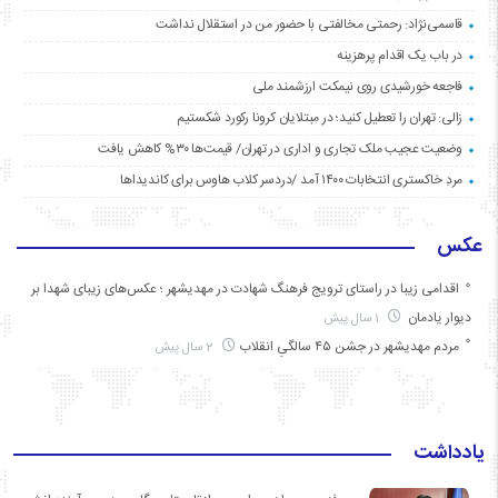
قاسمی‌نژاد: رحمتی مخالفتی با حضور من در استقلال نداشت
در باب یک اقدام پرهزینه
فاجعه خورشیدی روی نیمکت ارزشمند ملی
زالی: تهران را تعطیل کنید؛ در مبتلایان کرونا رکورد شکستیم
وضعیت عجیب ملک تجاری و اداری در تهران/ قیمت‌ها ۳۰% کاهش یافت
مردِ خاکستری انتخابات ۱۴۰۰ آمد /دردسر کلاب هاوس برای کاندیداها
عکس
اقدامی زیبا در راستای ترویج فرهنگ شهادت در مهدیشهر ؛ عکس‌های زیبای شهدا بر
دیوار یادمان
1 سال پیش
مردم مهدیشهر در جشن ۴۵ سالگیِ انقلاب
2 سال پیش
یادداشت