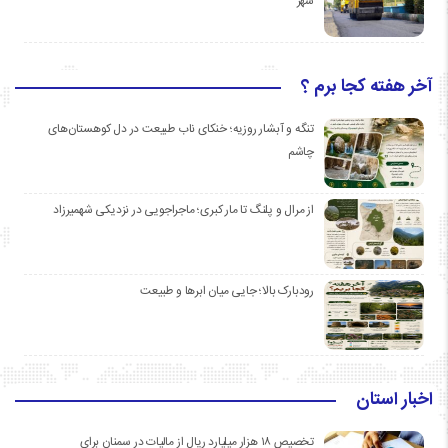
شهر
آخر هفته کجا برم ؟
تنگه و آبشار روزیه؛ خنکای ناب طبیعت در دل کوهستان‌های
چاشم
از مرال و پلنگ تا مار کبری؛ ماجراجویی در نزدیکی شهمیرزاد
رودبارک بالا؛ جایی میان ابرها و طبیعت
اخبار استان
تخصیص ۱۸ هزار میلیارد ریال از مالیات در سمنان برای