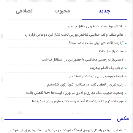
جدید
محبوب
تصادفی
واکنش یوفا به غیبت طارمی مقابل چلسی
اعلام سقف و کف حمایتی شاخص/بورس تحت فشار این دو عامل قرار دارد
آیا رشد اقتصادی ایران مثبت شده است؟
هفت راز سال ۲۰۲۰
قاسمی‌نژاد: رحمتی مخالفتی با حضور من در استقلال نداشت
در باب یک اقدام پرهزینه
فاجعه خورشیدی روی نیمکت ارزشمند ملی
زالی: تهران را تعطیل کنید؛ در مبتلایان کرونا رکورد شکستیم
وضعیت عجیب ملک تجاری و اداری در تهران/ قیمت‌ها ۳۰% کاهش یافت
مردِ خاکستری انتخابات ۱۴۰۰ آمد /دردسر کلاب هاوس برای کاندیداها
عکس
اقدامی زیبا در راستای ترویج فرهنگ شهادت در مهدیشهر ؛ عکس‌های زیبای شهدا بر