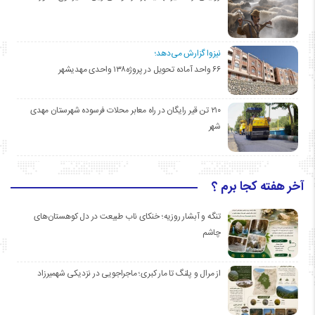
نیزوا گزارش می‌دهد؛
۶۶ واحد آماده تحویل در پروژه۱۳۸ واحدی مهدیشهر
۲۱۰ تن قیر رایگان در راه معابر محلات فرسوده شهرستان مهدی
شهر
آخر هفته کجا برم ؟
تنگه و آبشار روزیه؛ خنکای ناب طبیعت در دل کوهستان‌های
چاشم
از مرال و پلنگ تا مار کبری؛ ماجراجویی در نزدیکی شهمیرزاد