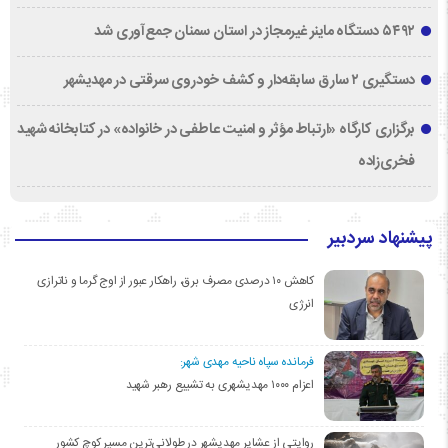
۵۴۹۲ دستگاه ماینر غیرمجاز در استان سمنان جمع‌آوری شد
دستگیری ۲ سارق سابقه‌دار و کشف خودروی سرقتی در مهدیشهر
برگزاری کارگاه «ارتباط مؤثر و امنیت عاطفی در خانواده» در کتابخانه شهید
فخری‌زاده
پیشنهاد سردبیر
کاهش ۱۰ درصدی مصرف برق، راهکار عبور از اوج گرما و ناترازی
انرژی
فرمانده سپاه ناحیه مهدی شهر:
اعزام ۱۰۰۰ مهدیشهری به تشییع رهبر شهید
روایتی از عشایر مهدیشهر در طولانی‌ترین مسیر کوچ کشور