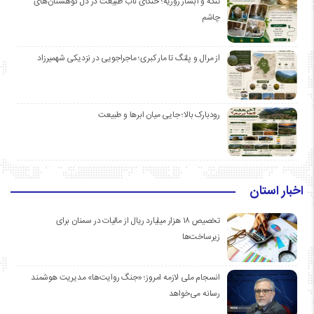
تنگه و آبشار روزیه؛ خنکای ناب طبیعت در دل کوهستان‌های
چاشم
از مرال و پلنگ تا مار کبری؛ ماجراجویی در نزدیکی شهمیرزاد
رودبارک بالا؛ جایی میان ابرها و طبیعت
اخبار استان
تخصیص ۱۸ هزار میلیارد ریال از مالیات در سمنان برای
زیرساخت‌ها
انسجام ملی لازمه امروز؛ «جنگ روایت‌ها» مدیریت هوشمند
رسانه می‌خواهد