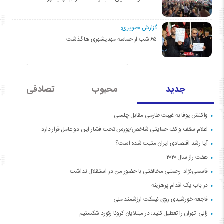
گزارش تصویری:
۶۵ شب از حماسه مهدیشهری ها گذشت
جدید
محبوب
تصادفی
واکنش یوفا به غیبت طارمی مقابل چلسی
اعلام سقف و کف حمایتی شاخص/بورس تحت فشار این دو عامل قرار دارد
آیا رشد اقتصادی ایران مثبت شده است؟
هفت راز سال ۲۰۲۰
قاسمی‌نژاد: رحمتی مخالفتی با حضور من در استقلال نداشت
در باب یک اقدام پرهزینه
فاجعه خورشیدی روی نیمکت ارزشمند ملی
زالی: تهران را تعطیل کنید؛ در مبتلایان کرونا رکورد شکستیم