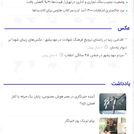
وضعیت عجیب ملک تجاری و اداری در تهران/ قیمت‌ها ۳۰% کاهش یافت
مردِ خاکستری انتخابات ۱۴۰۰ آمد /دردسر کلاب هاوس برای کاندیداها
عکس
اقدامی زیبا در راستای ترویج فرهنگ شهادت در مهدیشهر ؛ عکس‌های زیبای شهدا بر
دیوار یادمان
1 سال پیش
مردم مهدیشهر در جشن ۴۵ سالگیِ انقلاب
2 سال پیش
یادداشت
آینده خبرنگاری در عصر هوش مصنوعی؛ پایان یک حرفه یا آغاز
فصلی تازه؟
پیام تبریک روز خبرنگار