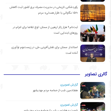
رکوردشکنی تاریخی در مدیریت مصرف برق کشور؛ ثبت کاهش
۱۵۲۰ مگاواتی با «قرار همدلی» مردم
ثبت‌نام ۹ هزار زائر اربعین از سمنان؛ اوج تقاضا برای اعزام در
روزهای ابتدایی است
استاندار: سمنان برای نقش‌آفرینی ملی در زیست‌بوم نوآوری
آماده است
گالری تصاویر
گزارش تصویری:
هفتادمین شب از حماسه مردم مهدیشهر
گزارش تصویری:
شصت و هشتمین شب از حماسه مردم مهدیشهر