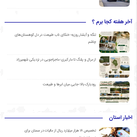
آخر هفته کجا برم ؟
تنگه و آبشار روزیه؛ خنکای ناب طبیعت در دل کوهستان‌های
چاشم
از مرال و پلنگ تا مار کبری؛ ماجراجویی در نزدیکی شهمیرزاد
رودبارک بالا؛ جایی میان ابرها و طبیعت
اخبار استان
تخصیص ۱۸ هزار میلیارد ریال از مالیات در سمنان برای