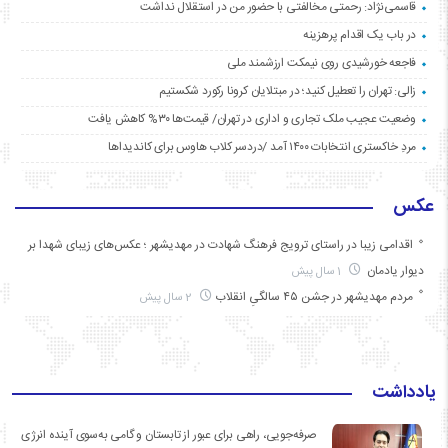
قاسمی‌نژاد: رحمتی مخالفتی با حضور من در استقلال نداشت
در باب یک اقدام پرهزینه
فاجعه خورشیدی روی نیمکت ارزشمند ملی
زالی: تهران را تعطیل کنید؛ در مبتلایان کرونا رکورد شکستیم
وضعیت عجیب ملک تجاری و اداری در تهران/ قیمت‌ها ۳۰% کاهش یافت
مردِ خاکستری انتخابات ۱۴۰۰ آمد /دردسر کلاب هاوس برای کاندیداها
عکس
اقدامی زیبا در راستای ترویج فرهنگ شهادت در مهدیشهر ؛ عکس‌های زیبای شهدا بر
دیوار یادمان
1 سال پیش
مردم مهدیشهر در جشن ۴۵ سالگیِ انقلاب
2 سال پیش
یادداشت
صرفه‌جویی، راهی برای عبور از تابستان و گامی به‌سوی آینده انرژی