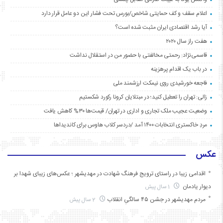
اعلام سقف و کف حمایتی شاخص/بورس تحت فشار این دو عامل قرار دارد
آیا رشد اقتصادی ایران مثبت شده است؟
هفت راز سال ۲۰۲۰
قاسمی‌نژاد: رحمتی مخالفتی با حضور من در استقلال نداشت
در باب یک اقدام پرهزینه
فاجعه خورشیدی روی نیمکت ارزشمند ملی
زالی: تهران را تعطیل کنید؛ در مبتلایان کرونا رکورد شکستیم
وضعیت عجیب ملک تجاری و اداری در تهران/ قیمت‌ها ۳۰% کاهش یافت
مردِ خاکستری انتخابات ۱۴۰۰ آمد /دردسر کلاب هاوس برای کاندیداها
عکس
اقدامی زیبا در راستای ترویج فرهنگ شهادت در مهدیشهر ؛ عکس‌های زیبای شهدا بر
دیوار یادمان
1 سال پیش
مردم مهدیشهر در جشن ۴۵ سالگیِ انقلاب
2 سال پیش