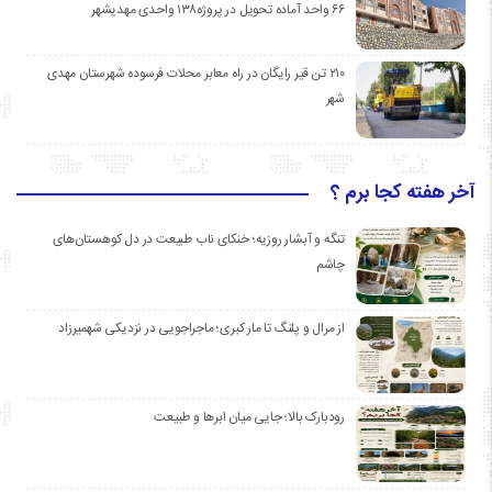
۶۶ واحد آماده تحویل در پروژه۱۳۸ واحدی مهدیشهر
۲۱۰ تن قیر رایگان در راه معابر محلات فرسوده شهرستان مهدی
شهر
آخر هفته کجا برم ؟
تنگه و آبشار روزیه؛ خنکای ناب طبیعت در دل کوهستان‌های
چاشم
از مرال و پلنگ تا مار کبری؛ ماجراجویی در نزدیکی شهمیرزاد
رودبارک بالا؛ جایی میان ابرها و طبیعت