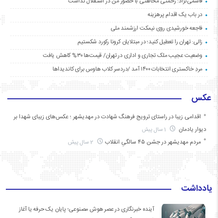
قاسمی‌نژاد: رحمتی مخالفتی با حضور من در استقلال نداشت
در باب یک اقدام پرهزینه
فاجعه خورشیدی روی نیمکت ارزشمند ملی
زالی: تهران را تعطیل کنید؛ در مبتلایان کرونا رکورد شکستیم
وضعیت عجیب ملک تجاری و اداری در تهران/ قیمت‌ها ۳۰% کاهش یافت
مردِ خاکستری انتخابات ۱۴۰۰ آمد /دردسر کلاب هاوس برای کاندیداها
عکس
اقدامی زیبا در راستای ترویج فرهنگ شهادت در مهدیشهر ؛ عکس‌های زیبای شهدا بر
دیوار یادمان
1 سال پیش
مردم مهدیشهر در جشن ۴۵ سالگیِ انقلاب
2 سال پیش
یادداشت
آینده خبرنگاری در عصر هوش مصنوعی؛ پایان یک حرفه یا آغاز