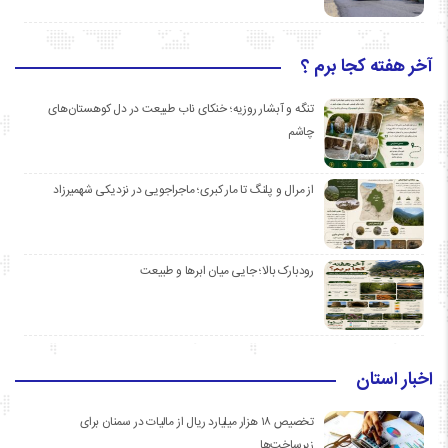
آخر هفته کجا برم ؟
تنگه و آبشار روزیه؛ خنکای ناب طبیعت در دل کوهستان‌های
چاشم
از مرال و پلنگ تا مار کبری؛ ماجراجویی در نزدیکی شهمیرزاد
رودبارک بالا؛ جایی میان ابرها و طبیعت
اخبار استان
تخصیص ۱۸ هزار میلیارد ریال از مالیات در سمنان برای
زیرساخت‌ها