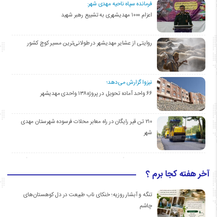
فرمانده سپاه ناحیه مهدی شهر:
اعزام ۱۰۰۰ مهدیشهری به تشییع رهبر شهید
روایتی از عشایر مهدیشهر در طولانی‌ترین مسیر کوچ کشور
نیزوا گزارش می‌دهد؛
۶۶ واحد آماده تحویل در پروژه۱۳۸ واحدی مهدیشهر
۲۱۰ تن قیر رایگان در راه معابر محلات فرسوده شهرستان مهدی
شهر
آخر هفته کجا برم ؟
تنگه و آبشار روزیه؛ خنکای ناب طبیعت در دل کوهستان‌های
چاشم