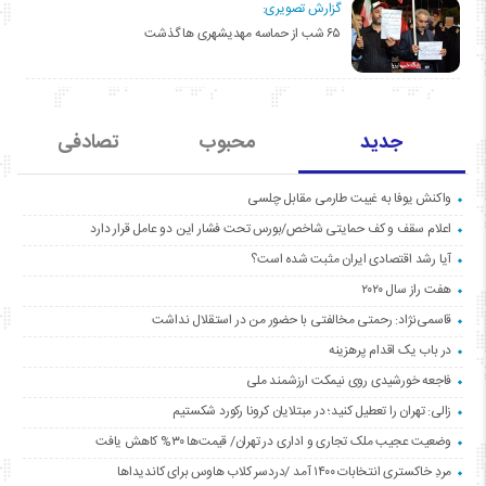
گزارش تصویری:
۶۵ شب از حماسه مهدیشهری ها گذشت
جدید
محبوب
تصادفی
واکنش یوفا به غیبت طارمی مقابل چلسی
اعلام سقف و کف حمایتی شاخص/بورس تحت فشار این دو عامل قرار دارد
آیا رشد اقتصادی ایران مثبت شده است؟
هفت راز سال ۲۰۲۰
قاسمی‌نژاد: رحمتی مخالفتی با حضور من در استقلال نداشت
در باب یک اقدام پرهزینه
فاجعه خورشیدی روی نیمکت ارزشمند ملی
زالی: تهران را تعطیل کنید؛ در مبتلایان کرونا رکورد شکستیم
وضعیت عجیب ملک تجاری و اداری در تهران/ قیمت‌ها ۳۰% کاهش یافت
مردِ خاکستری انتخابات ۱۴۰۰ آمد /دردسر کلاب هاوس برای کاندیداها