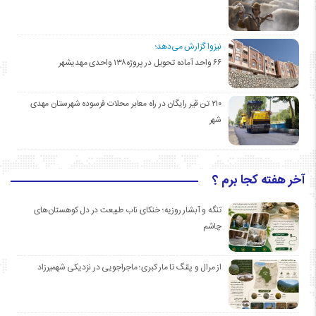
نیزوا گزارش می‌دهد؛
۶۶ واحد آماده تحویل در پروژه۱۳۸ واحدی مهدیشهر
۲۱۰ تن قیر رایگان در راه معابر محلات فرسوده شهرستان مهدی
شهر
آخر هفته کجا برم ؟
تنگه و آبشار روزیه؛ خنکای ناب طبیعت در دل کوهستان‌های
چاشم
از مرال و پلنگ تا مار کبری؛ ماجراجویی در نزدیکی شهمیرزاد