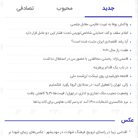
جدید
محبوب
تصادفی
واکنش یوفا به غیبت طارمی مقابل چلسی
اعلام سقف و کف حمایتی شاخص/بورس تحت فشار این دو عامل قرار دارد
آیا رشد اقتصادی ایران مثبت شده است؟
هفت راز سال ۲۰۲۰
قاسمی‌نژاد: رحمتی مخالفتی با حضور من در استقلال نداشت
در باب یک اقدام پرهزینه
فاجعه خورشیدی روی نیمکت ارزشمند ملی
زالی: تهران را تعطیل کنید؛ در مبتلایان کرونا رکورد شکستیم
وضعیت عجیب ملک تجاری و اداری در تهران/ قیمت‌ها ۳۰% کاهش یافت
مردِ خاکستری انتخابات ۱۴۰۰ آمد /دردسر کلاب هاوس برای کاندیداها
عکس
اقدامی زیبا در راستای ترویج فرهنگ شهادت در مهدیشهر ؛ عکس‌های زیبای شهدا بر