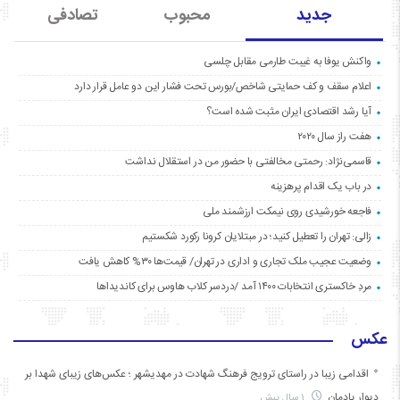
جدید
محبوب
تصادفی
واکنش یوفا به غیبت طارمی مقابل چلسی
اعلام سقف و کف حمایتی شاخص/بورس تحت فشار این دو عامل قرار دارد
آیا رشد اقتصادی ایران مثبت شده است؟
هفت راز سال ۲۰۲۰
قاسمی‌نژاد: رحمتی مخالفتی با حضور من در استقلال نداشت
در باب یک اقدام پرهزینه
فاجعه خورشیدی روی نیمکت ارزشمند ملی
زالی: تهران را تعطیل کنید؛ در مبتلایان کرونا رکورد شکستیم
وضعیت عجیب ملک تجاری و اداری در تهران/ قیمت‌ها ۳۰% کاهش یافت
مردِ خاکستری انتخابات ۱۴۰۰ آمد /دردسر کلاب هاوس برای کاندیداها
عکس
اقدامی زیبا در راستای ترویج فرهنگ شهادت در مهدیشهر ؛ عکس‌های زیبای شهدا بر
دیوار یادمان
1 سال پیش