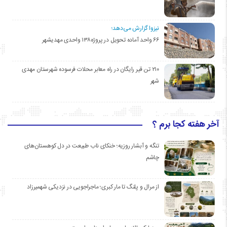
نیزوا گزارش می‌دهد؛
۶۶ واحد آماده تحویل در پروژه۱۳۸ واحدی مهدیشهر
۲۱۰ تن قیر رایگان در راه معابر محلات فرسوده شهرستان مهدی
شهر
آخر هفته کجا برم ؟
تنگه و آبشار روزیه؛ خنکای ناب طبیعت در دل کوهستان‌های
چاشم
از مرال و پلنگ تا مار کبری؛ ماجراجویی در نزدیکی شهمیرزاد