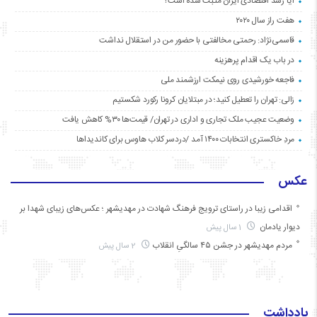
آیا رشد اقتصادی ایران مثبت شده است؟
هفت راز سال ۲۰۲۰
قاسمی‌نژاد: رحمتی مخالفتی با حضور من در استقلال نداشت
در باب یک اقدام پرهزینه
فاجعه خورشیدی روی نیمکت ارزشمند ملی
زالی: تهران را تعطیل کنید؛ در مبتلایان کرونا رکورد شکستیم
وضعیت عجیب ملک تجاری و اداری در تهران/ قیمت‌ها ۳۰% کاهش یافت
مردِ خاکستری انتخابات ۱۴۰۰ آمد /دردسر کلاب هاوس برای کاندیداها
عکس
اقدامی زیبا در راستای ترویج فرهنگ شهادت در مهدیشهر ؛ عکس‌های زیبای شهدا بر
دیوار یادمان
1 سال پیش
مردم مهدیشهر در جشن ۴۵ سالگیِ انقلاب
2 سال پیش
یادداشت