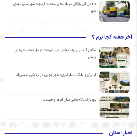
۲۱۰ تن قیر رایگان در راه معابر محلات فرسوده شهرستان مهدی
شهر
آخر هفته کجا برم ؟
تنگه و آبشار روزیه؛ خنکای ناب طبیعت در دل کوهستان‌های
چاشم
از مرال و پلنگ تا مار کبری؛ ماجراجویی در نزدیکی شهمیرزاد
رودبارک بالا؛ جایی میان ابرها و طبیعت
اخبار استان