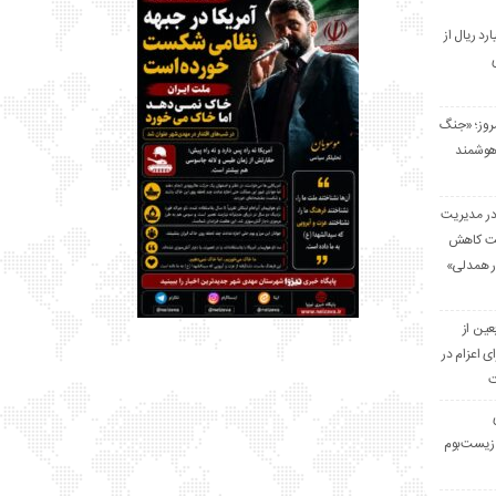
 میلیارد ریال از
مروز؛ «جنگ
هوشمند
در مدیریت
بت کاهش
قرار همدلی»
ر اربعین از
ی اعزام در
ت
زیست‌بوم