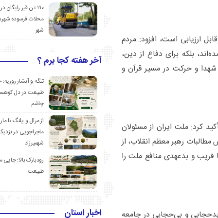
۲۱۰ تن قیر رایگان در
محلات فرسوده شهرس
شهر
ابل ارزیابی است، افزود: مردم
‌اند، بلکه برای دفاع از دین،
آخر هفته کجا برم ؟
شهدا و حرکت در مسیر قرآن و
تنگه و آبشار روزیه؛ 
طبیعت در دل کوهست
چاشم
از مرال و پلنگ تا مار
کید کرد: ملت ایران از مسئولان
ماجراجویی در نزدیک
 مطالبات رهبر معظم انقلاب، از
شهمیرزاد
 فریب و بدعهدی منافع ملت را
رودبارک بالا؛ جایی می
طبیعت
اخبار استان
حجابی و بی‌حجابی در جامعه