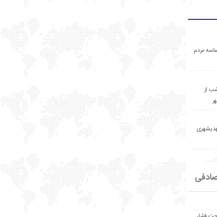
اسه مردم
ب از
ر
مهدیشهری
ادفی
حت فشار