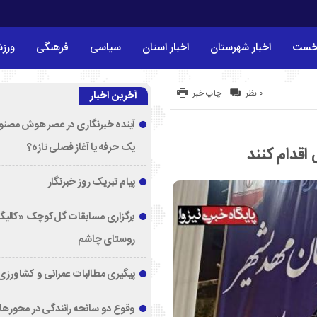
خست
اخبار شهرستان
اخبار استان
سیاسی
فرهنگی
ورز
۰ نظر
چاپ خبر
آخرین اخبار
آینده خبرنگاری در عصر هوش مصنوع
یک حرفه یا آغاز فصلی تازه؟
اقدام کنند
پیام تبریک روز خبرنگار
برگزاری مسابقات گل‌کوچک «کالیگا
روستای چاشم
پیگیری مطالبات عمرانی و کشاورزی
وقوع دو سانحه رانندگی در محورها