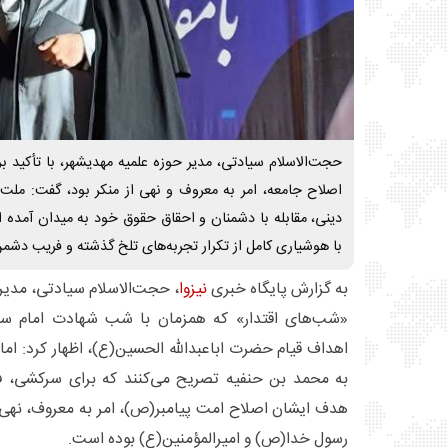
حجت‌الاسلام سیادتی، مدیر حوزه علمیه مهدیشهر، با تأکید 
اصلاح جامعه، امر به معروف و نهی از منکر بود، گفت: ملت ا
دینی، مقابله با دشمنان و احقاق حقوق خود به میدان آمده اس
با هوشیاری کامل از تکرار تجربه‌های تلخ گذشته و فریب دشمن
به گزارش پایگاه خبری
نیزوا
، حجت‌الاسلام سیادتی، مدیر 
«شب‌های اقتدار» که همزمان با شب شهادت امام سجاد
اهداف قیام حضرت اباعبدالله الحسین(ع)، اظهار کرد: ا
به محمد بن حنفیه تصریح می‌کنند که برای سرکشی، فساد
هدف ایشان اصلاح امت پیامبر(ص)، امر به معروف، نهی 
رسول خدا(ص) و امیرالمؤمنین(ع) بوده است.