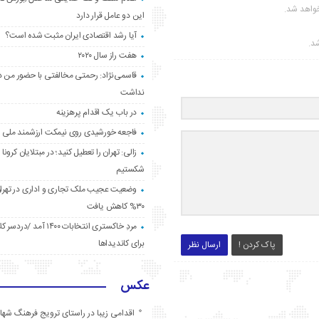
واهد شد.
این دو عامل قرار دارد
آیا رشد اقتصادی ایران مثبت شده است؟
شد.
هفت راز سال ۲۰۲۰
قاسمی‌نژاد: رحمتی مخالفتی با حضور من د
نداشت
در باب یک اقدام پرهزینه
فاجعه خورشیدی روی نیمکت ارزشمند ملی
زالی: تهران را تعطیل کنید؛ در مبتلایان کرونا 
شکستیم
وضعیت عجیب ملک تجاری و اداری در تهران
۳۰% کاهش یافت
مردِ خاکستری انتخابات ۱۴۰۰ آ
برای کاندیداها
پاک کردن !
ارسال نظر
عکس
اقدامی زیبا در راستای ترویج فرهنگ شها