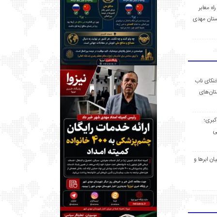
 راه معابر
تان مهدی
خنکای ناب
ان‌های
 کبری؛
ی
ان ابرها و