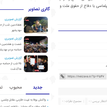
یپلماسی با دفاع از حقوق ملت و
گالری تصاویر
گزارش تصویری:
هفتادمین شب از حم
مهدیشهر
گزارش تصویری:
شصت و هشتمین ش
حماسه مردم مهدیشه
گزارش تصویری:
۶۵ شب از حماسه 
ها گذشت
جدید
محبوب
تص
واکنش یوفا به غیبت طارمی مقابل چلسی
انتظار بررسی : 0
مجموع نظرات : 0
اعلام سقف و کف حمایتی شاخص/بورس ت