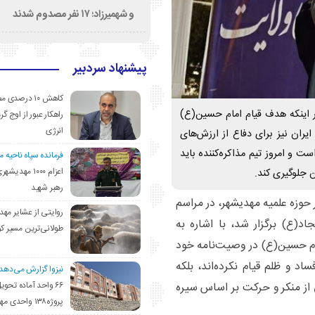
و شهمیرزاد؛ ۱۷ نفر مصدوم شدند
پیشنهاد سردبیر
کاهش ۱۰ درصد
بر اینکه هدف قیام امام حسین(ع)
راهکار عبور از اوج گرم
انرژی
یران نیز برای دفاع از ارزش‌های
ت و امروز تیم مذاکره‌کننده باید
فرمانده سپاه ناحیه 
اعزام ۱۰۰۰ مهد
 جلوگیری کند.
رهبر شهید
حوزه علمیه مهدیشهر، در مراسم
روایتی از عشایر مهد
(ع) برگزار شد، با اشاره به
طولانی‌ترین مسیر ک
مام حسین(ع) در وصیت‌نامه خود
 و ظلم قیام نکرده‌اند، بلکه
نیزوا گزارش می‌دهد؛
۶۶ واحد آماده تحوی
از منکر و حرکت بر اساس سیره
پروژه۱۳۸ واحدی مهدیشهر