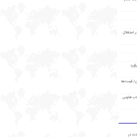
ر استقلال
رکورد
/ قیمت‌ها
مد /دردسر کلاب هاوس
دت در