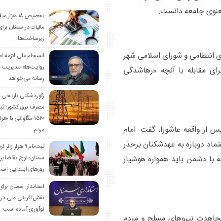
معنوی جامعه دانست.
تخصیص ۱۸ هزار
مالیات در سمنان برای
زیرساخت‌ها
وی انتظامی و شورای اسلامی شهر
انسجام ملی لازمه ا
روایت‌ها» مدیریت 
ای مقابله با آنچه «رهاشدگی
رسانه می‌خواهد
رکوردشکنی تاریخی 
مصرف برق کشور؛ ث
۱۵۲۰ مگاواتی با «
 از واقعه عاشورا، گفت: امام
مردم
عتماد دوباره به عهدشکنان برحذر
ثبت‌نام ۹ هزار زائ
سمنان؛ اوج تقاضا برا
 با دشمن باید همواره هوشیار
روزهای ابتدایی اس
استاندار: سمنان برای
نقش‌آفرینی ملی در 
نوآوری آماده است
مجاهدت نیروهای مسلح و مردم