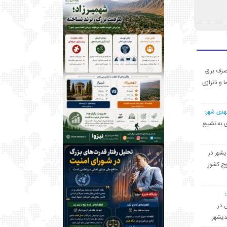
ی مصرف برق،
ا و ناترازی
مهدی شهر:
یشهری به تشییع
یشهر در
وچ کشور
ل در