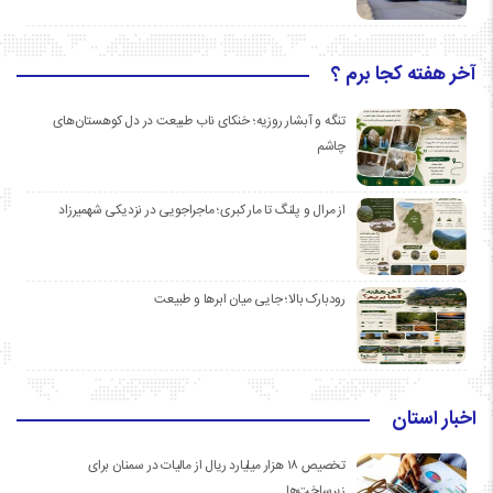
آخر هفته کجا برم ؟
تنگه و آبشار روزیه؛ خنکای ناب طبیعت در دل کوهستان‌های
چاشم
از مرال و پلنگ تا مار کبری؛ ماجراجویی در نزدیکی شهمیرزاد
رودبارک بالا؛ جایی میان ابرها و طبیعت
اخبار استان
تخصیص ۱۸ هزار میلیارد ریال از مالیات در سمنان برای
زیرساخت‌ها