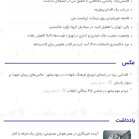
قاسمی‌نژاد: رحمتی مخالفتی با حضور من در استقلال نداشت
در باب یک اقدام پرهزینه
فاجعه خورشیدی روی نیمکت ارزشمند ملی
زالی: تهران را تعطیل کنید؛ در مبتلایان کرونا رکورد شکستیم
وضعیت عجیب ملک تجاری و اداری در تهران/ قیمت‌ها ۳۰% کاهش یافت
مردِ خاکستری انتخابات ۱۴۰۰ آمد /دردسر کلاب هاوس برای کاندیداها
عکس
اقدامی زیبا در راستای ترویج فرهنگ شهادت در مهدیشهر ؛ عکس‌های زیبای شهدا بر
دیوار یادمان
1 سال پیش
مردم مهدیشهر در جشن ۴۵ سالگیِ انقلاب
2 سال پیش
یادداشت
آینده خبرنگاری در عصر هوش مصنوعی؛ پایان یک حرفه یا آغاز