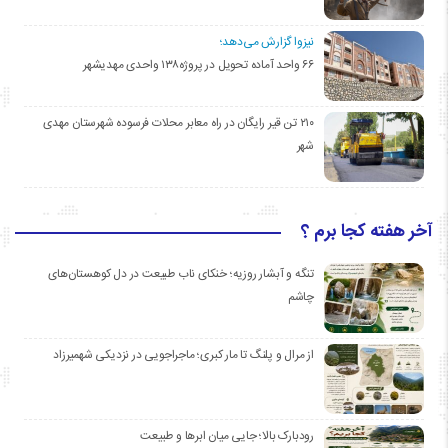
نیزوا گزارش می‌دهد؛
۶۶ واحد آماده تحویل در پروژه۱۳۸ واحدی مهدیشهر
۲۱۰ تن قیر رایگان در راه معابر محلات فرسوده شهرستان مهدی
شهر
آخر هفته کجا برم ؟
تنگه و آبشار روزیه؛ خنکای ناب طبیعت در دل کوهستان‌های
چاشم
از مرال و پلنگ تا مار کبری؛ ماجراجویی در نزدیکی شهمیرزاد
رودبارک بالا؛ جایی میان ابرها و طبیعت