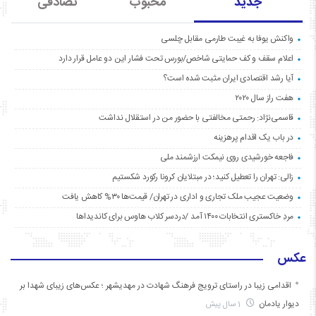
جدید
محبوب
تصادفی
واکنش یوفا به غیبت طارمی مقابل چلسی
اعلام سقف و کف حمایتی شاخص/بورس تحت فشار این دو عامل قرار دارد
آیا رشد اقتصادی ایران مثبت شده است؟
هفت راز سال ۲۰۲۰
قاسمی‌نژاد: رحمتی مخالفتی با حضور من در استقلال نداشت
در باب یک اقدام پرهزینه
فاجعه خورشیدی روی نیمکت ارزشمند ملی
زالی: تهران را تعطیل کنید؛ در مبتلایان کرونا رکورد شکستیم
وضعیت عجیب ملک تجاری و اداری در تهران/ قیمت‌ها ۳۰% کاهش یافت
مردِ خاکستری انتخابات ۱۴۰۰ آمد /دردسر کلاب هاوس برای کاندیداها
عکس
اقدامی زیبا در راستای ترویج فرهنگ شهادت در مهدیشهر ؛ عکس‌های زیبای شهدا بر
دیوار یادمان
1 سال پیش