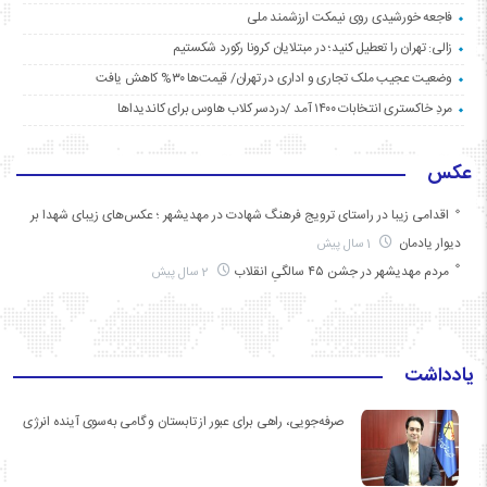
فاجعه خورشیدی روی نیمکت ارزشمند ملی
زالی: تهران را تعطیل کنید؛ در مبتلایان کرونا رکورد شکستیم
وضعیت عجیب ملک تجاری و اداری در تهران/ قیمت‌ها ۳۰% کاهش یافت
مردِ خاکستری انتخابات ۱۴۰۰ آمد /دردسر کلاب هاوس برای کاندیداها
عکس
اقدامی زیبا در راستای ترویج فرهنگ شهادت در مهدیشهر ؛ عکس‌های زیبای شهدا بر
دیوار یادمان
1 سال پیش
مردم مهدیشهر در جشن ۴۵ سالگیِ انقلاب
2 سال پیش
یادداشت
صرفه‌جویی، راهی برای عبور از تابستان و گامی به‌سوی آینده انرژی