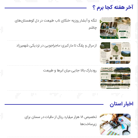
آخر هفته کجا برم ؟
تنگه و آبشار روزیه؛ خنکای ناب طبیعت در دل کوهستان‌های
چاشم
از مرال و پلنگ تا مار کبری؛ ماجراجویی در نزدیکی شهمیرزاد
رودبارک بالا؛ جایی میان ابرها و طبیعت
اخبار استان
تخصیص ۱۸ هزار میلیارد ریال از مالیات در سمنان برای
زیرساخت‌ها