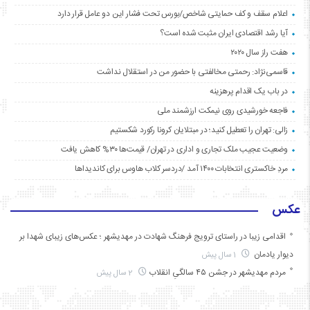
اعلام سقف و کف حمایتی شاخص/بورس تحت فشار این دو عامل قرار دارد
آیا رشد اقتصادی ایران مثبت شده است؟
هفت راز سال ۲۰۲۰
قاسمی‌نژاد: رحمتی مخالفتی با حضور من در استقلال نداشت
در باب یک اقدام پرهزینه
فاجعه خورشیدی روی نیمکت ارزشمند ملی
زالی: تهران را تعطیل کنید؛ در مبتلایان کرونا رکورد شکستیم
وضعیت عجیب ملک تجاری و اداری در تهران/ قیمت‌ها ۳۰% کاهش یافت
مردِ خاکستری انتخابات ۱۴۰۰ آمد /دردسر کلاب هاوس برای کاندیداها
عکس
اقدامی زیبا در راستای ترویج فرهنگ شهادت در مهدیشهر ؛ عکس‌های زیبای شهدا بر
دیوار یادمان
1 سال پیش
مردم مهدیشهر در جشن ۴۵ سالگیِ انقلاب
2 سال پیش