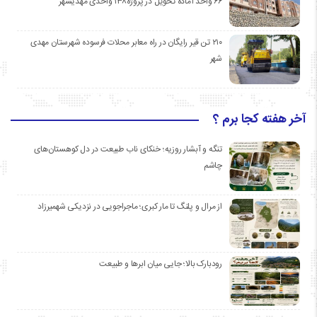
۶۶ واحد آماده تحویل در پروژه۱۳۸ واحدی مهدیشهر
۲۱۰ تن قیر رایگان در راه معابر محلات فرسوده شهرستان مهدی
شهر
آخر هفته کجا برم ؟
تنگه و آبشار روزیه؛ خنکای ناب طبیعت در دل کوهستان‌های
چاشم
از مرال و پلنگ تا مار کبری؛ ماجراجویی در نزدیکی شهمیرزاد
رودبارک بالا؛ جایی میان ابرها و طبیعت