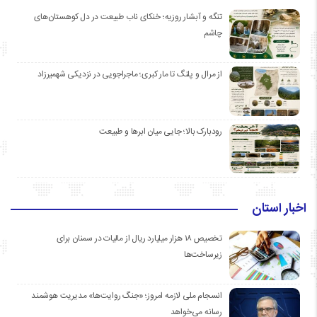
تنگه و آبشار روزیه؛ خنکای ناب طبیعت در دل کوهستان‌های
چاشم
از مرال و پلنگ تا مار کبری؛ ماجراجویی در نزدیکی شهمیرزاد
رودبارک بالا؛ جایی میان ابرها و طبیعت
اخبار استان
تخصیص ۱۸ هزار میلیارد ریال از مالیات در سمنان برای
زیرساخت‌ها
انسجام ملی لازمه امروز؛ «جنگ روایت‌ها» مدیریت هوشمند
رسانه می‌خواهد