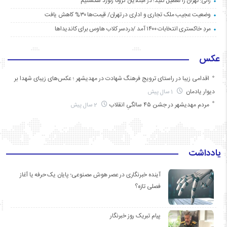
زالی: تهران را تعطیل کنید؛ در مبتلایان کرونا رکورد شکستیم
وضعیت عجیب ملک تجاری و اداری در تهران/ قیمت‌ها ۳۰% کاهش یافت
مردِ خاکستری انتخابات ۱۴۰۰ آمد /دردسر کلاب هاوس برای کاندیداها
عکس
اقدامی زیبا در راستای ترویج فرهنگ شهادت در مهدیشهر ؛ عکس‌های زیبای شهدا بر
دیوار یادمان
1 سال پیش
مردم مهدیشهر در جشن ۴۵ سالگیِ انقلاب
2 سال پیش
یادداشت
آینده خبرنگاری در عصر هوش مصنوعی؛ پایان یک حرفه یا آغاز
فصلی تازه؟
پیام تبریک روز خبرنگار