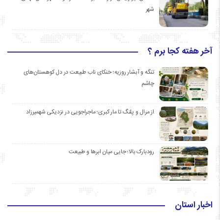
شهر
آخر هفته کجا برم ؟
تنگه و آبشار روزیه؛ خنکای ناب طبیعت در دل کوهستان‌های
چاشم
از مرال و پلنگ تا مار کبری؛ ماجراجویی در نزدیکی شهمیرزاد
رودبارک بالا؛ جایی میان ابرها و طبیعت
اخبار استان