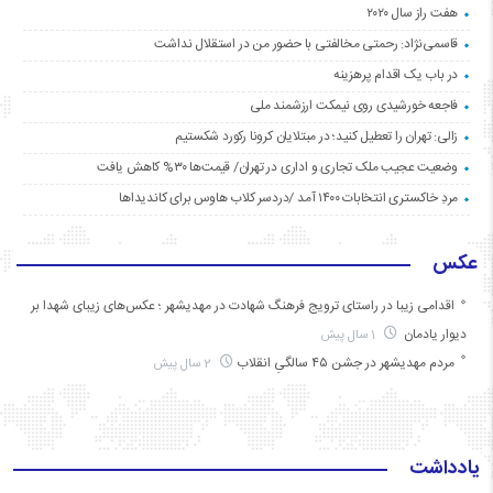
هفت راز سال ۲۰۲۰
قاسمی‌نژاد: رحمتی مخالفتی با حضور من در استقلال نداشت
در باب یک اقدام پرهزینه
فاجعه خورشیدی روی نیمکت ارزشمند ملی
زالی: تهران را تعطیل کنید؛ در مبتلایان کرونا رکورد شکستیم
وضعیت عجیب ملک تجاری و اداری در تهران/ قیمت‌ها ۳۰% کاهش یافت
مردِ خاکستری انتخابات ۱۴۰۰ آمد /دردسر کلاب هاوس برای کاندیداها
عکس
اقدامی زیبا در راستای ترویج فرهنگ شهادت در مهدیشهر ؛ عکس‌های زیبای شهدا بر
دیوار یادمان
1 سال پیش
مردم مهدیشهر در جشن ۴۵ سالگیِ انقلاب
2 سال پیش
یادداشت