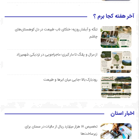
آخر هفته کجا برم ؟
تنگه و آبشار روزیه؛ خنکای ناب طبیعت در دل کوهستان‌های
چاشم
از مرال و پلنگ تا مار کبری؛ ماجراجویی در نزدیکی شهمیرزاد
رودبارک بالا؛ جایی میان ابرها و طبیعت
اخبار استان
تخصیص ۱۸ هزار میلیارد ریال از مالیات در سمنان برای
زیرساخت‌ها