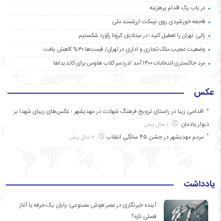
در باب یک اقدام پرهزینه
فاجعه خورشیدی روی نیمکت ارزشمند ملی
زالی: تهران را تعطیل کنید؛ در مبتلایان کرونا رکورد شکستیم
وضعیت عجیب ملک تجاری و اداری در تهران/ قیمت‌ها ۳۰% کاهش یافت
مردِ خاکستری انتخابات ۱۴۰۰ آمد /دردسر کلاب هاوس برای کاندیداها
عکس
اقدامی زیبا در راستای ترویج فرهنگ شهادت در مهدیشهر ؛ عکس‌های زیبای شهدا بر
دیوار یادمان
1 سال پیش
مردم مهدیشهر در جشن ۴۵ سالگیِ انقلاب
2 سال پیش
یادداشت
آینده خبرنگاری در عصر هوش مصنوعی؛ پایان یک حرفه یا آغاز
فصلی تازه؟