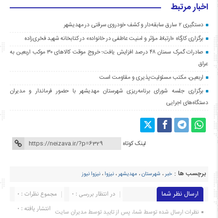
اخبار مرتبط
دستگیری ۲ سارق سابقه‌دار و کشف خودروی سرقتی در مهدیشهر
برگزاری کارگاه «ارتباط مؤثر و امنیت عاطفی در خانواده» در کتابخانه شهید فخری‌زاده
صادرات گمرک سمنان ۴۸ درصد افزایش یافت؛ خروج موقت کالاهای ۳۰ موکب اربعین به
عراق
اربعین، مکتب مسئولیت‌پذیری و مقاومت است
برگزاری جلسه شورای برنامه‌ریزی شهرستان مهدیشهر با حضور فرماندار و مدیران
دستگاه‌های اجرایی
لینک کوتاه
برچسب ها :
خبر
،
شهرستان
،
مهدیشهر
،
نیزوا
،
نیزوا نیوز
ارسال نظر شما
در انتظار بررسی : 0
مجموع نظرات : 0
انتشار یافته : ۰
نظرات ارسال شده توسط شما، پس از تایید توسط مدیران سایت