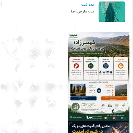
یادداشت؛
سایه‌سار حریر حیا