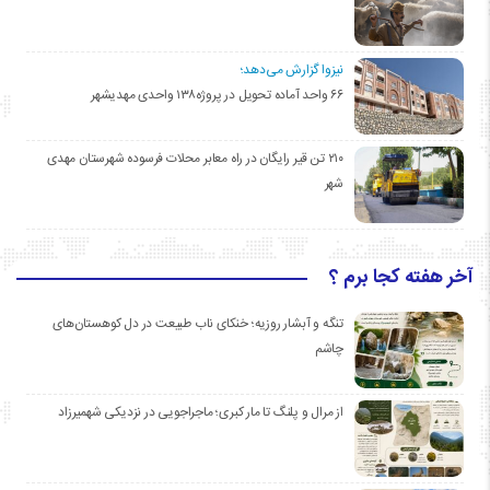
نیزوا گزارش می‌دهد؛
۶۶ واحد آماده تحویل در پروژه۱۳۸ واحدی مهدیشهر
۲۱۰ تن قیر رایگان در راه معابر محلات فرسوده شهرستان مهدی
شهر
آخر هفته کجا برم ؟
تنگه و آبشار روزیه؛ خنکای ناب طبیعت در دل کوهستان‌های
چاشم
از مرال و پلنگ تا مار کبری؛ ماجراجویی در نزدیکی شهمیرزاد