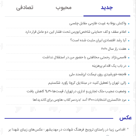
جدید
محبوب
تصادفی
واکنش یوفا به غیبت طارمی مقابل چلسی
اعلام سقف و کف حمایتی شاخص/بورس تحت فشار این دو عامل قرار دارد
آیا رشد اقتصادی ایران مثبت شده است؟
هفت راز سال ۲۰۲۰
قاسمی‌نژاد: رحمتی مخالفتی با حضور من در استقلال نداشت
در باب یک اقدام پرهزینه
فاجعه خورشیدی روی نیمکت ارزشمند ملی
زالی: تهران را تعطیل کنید؛ در مبتلایان کرونا رکورد شکستیم
وضعیت عجیب ملک تجاری و اداری در تهران/ قیمت‌ها ۳۰% کاهش یافت
مردِ خاکستری انتخابات ۱۴۰۰ آمد /دردسر کلاب هاوس برای کاندیداها
عکس
اقدامی زیبا در راستای ترویج فرهنگ شهادت در مهدیشهر ؛ عکس‌های زیبای شهدا بر