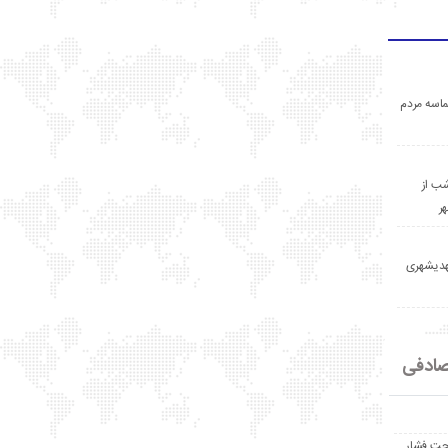
اسه مردم
ب از
ر
مهدیشهری
ادفی
حت فشار