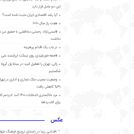
این دو عامل قرار دارد
آیا رشد اقتصادی ایران مثبت شده است؟
هفت راز سال ۲۰۲۰
قاسمی‌نژاد: رحمتی مخالفتی با حضور من د
نداشت
در باب یک اقدام پرهزینه
فاجعه خورشیدی روی نیمکت ارزشمند ملی
زالی: تهران را تعطیل کنید؛ در مبتلایان کرونا 
شکستیم
وضعیت عجیب ملک تجاری و اداری در تهران
۳۰% کاهش یافت
مردِ خاکستری انتخابات ۱۴۰۰ آ
برای کاندیداها
عکس
اقدامی زیبا در راستای ترویج فرهنگ شها