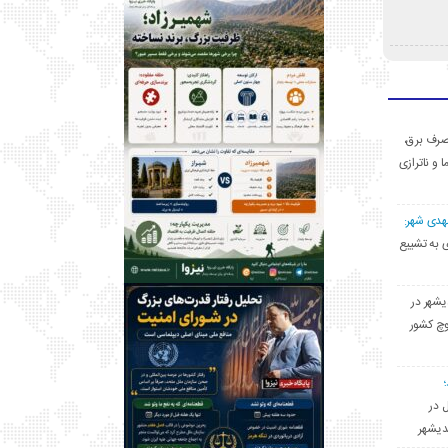
ی مصرف برق،
ا و ناترازی
مهدی شهر:
یشهری به تشییع
یشهر در
وچ کشور
ل در