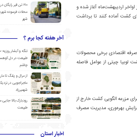
۲۱۰ تن قیر رایگان در
اخر اردیبهشت‌ماه آغاز شده و
محلات فرسوده شهرس
رای کشت آماده کنند تا برداشت
شهر
آخر هفته کجا برم ؟
تنگه و آبشار روزیه؛ 
 صرفه اقتصادی برخی محصولات
طبیعت در دل کوهست
شت لوبیا چیتی از عوامل فاصله
چاشم
از مرال و پلنگ تا مار
ماجراجویی در نزدیک
شهمیرزاد
ی مزرعه الگویی کشت خارج از
رودبارک بالا؛ جایی می
فزایش بهره‌وری، مدیریت مصرف
طبیعت
اخبار استان