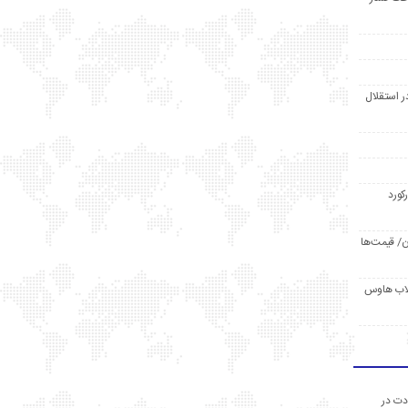
ر استقلال
رکورد
/ قیمت‌ها
مد /دردسر کلاب هاوس
دت در