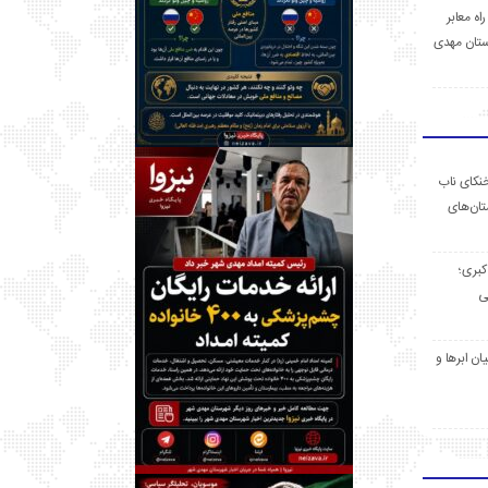
 راه معابر
تان مهدی
خنکای ناب
ان‌های
 کبری؛
ی
ان ابرها و