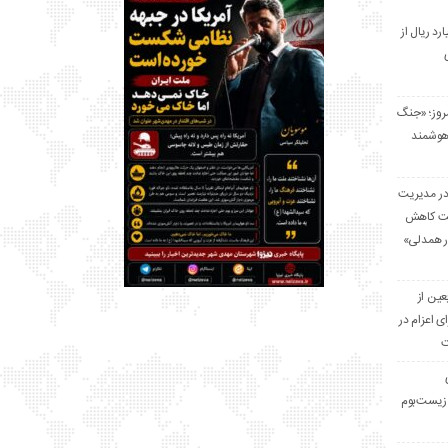
 میلیارد ریال از
مروز؛ «جنگ
هوشمند
در مدیریت
بت کاهش
قرار همدلی»
ر اربعین از
ی اعزام در
ت
زیست‌بوم