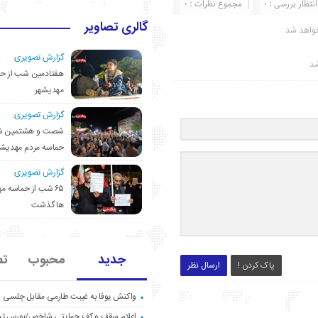
انتظار بررسی : 0
مجموع نظرات : 0
گالری تصاویر
واهد شد.
گزارش تصویری:
شد.
هفتادمین شب از حم
مهدیشهر
گزارش تصویری:
شصت و هشتمین ش
حماسه مردم مهدیشه
گزارش تصویری:
۶۵ شب از حماسه 
ها گذشت
جدید
محبوب
تص
پاک کردن !
ارسال نظر
واکنش یوفا به غیبت طارمی مقابل چلسی
اعلام سقف و کف حمایتی شاخص/بورس ت