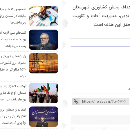
۳ تن در هکتار را از اهداف بخش کشاورزی شهرستان
تخصیص ۱۸ هزار
ی نوین، مدیریت آفات و تقویت
مالیات در سمنان برای
زیرساخت‌ها
 تحقق این هدف است
انسجام ملی لازمه ا
روایت‌ها» مدیریت 
رسانه می‌خواهد
رکوردشکنی تاریخی 
مصرف برق کشور؛ ث
۱۵۲۰ مگاواتی با «
مردم
ثبت‌نام ۹ هزار زائ
سمنان؛ اوج تقاضا برا
روزهای ابتدایی اس
استاندار: سمنان برای
نقش‌آفرینی ملی در 
نوآوری آماده است