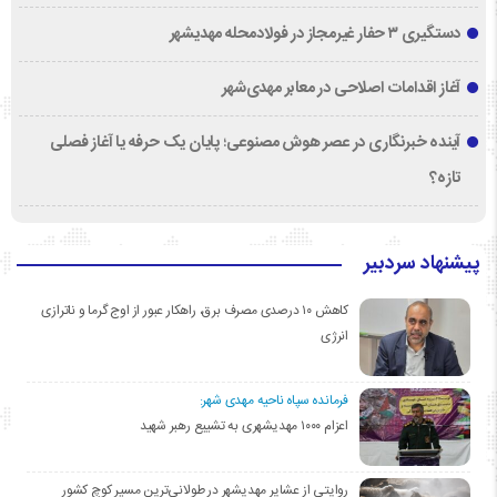
دستگیری ۳ حفار غیرمجاز در فولادمحله مهدیشهر
آغاز اقدامات اصلاحی در معابر مهدی‌شهر
آینده خبرنگاری در عصر هوش مصنوعی؛ پایان یک حرفه یا آغاز فصلی
تازه؟
پیشنهاد سردبیر
کاهش ۱۰ درصدی مصرف برق، راهکار عبور از اوج گرما و ناترازی
انرژی
فرمانده سپاه ناحیه مهدی شهر:
اعزام ۱۰۰۰ مهدیشهری به تشییع رهبر شهید
روایتی از عشایر مهدیشهر در طولانی‌ترین مسیر کوچ کشور