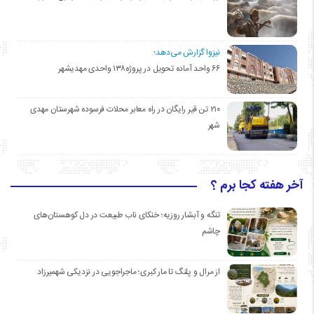
نیزوا گزارش می‌دهد؛
۶۶ واحد آماده تحویل در پروژه۱۳۸ واحدی مهدیشهر
۲۱۰ تن قیر رایگان در راه معابر محلات فرسوده شهرستان مهدی
شهر
آخر هفته کجا برم ؟
تنگه و آبشار روزیه؛ خنکای ناب طبیعت در دل کوهستان‌های
چاشم
از مرال و پلنگ تا مار کبری؛ ماجراجویی در نزدیکی شهمیرزاد