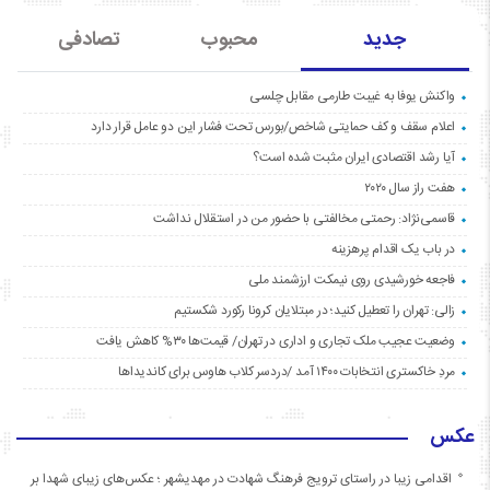
جدید
محبوب
تصادفی
واکنش یوفا به غیبت طارمی مقابل چلسی
اعلام سقف و کف حمایتی شاخص/بورس تحت فشار این دو عامل قرار دارد
آیا رشد اقتصادی ایران مثبت شده است؟
هفت راز سال ۲۰۲۰
قاسمی‌نژاد: رحمتی مخالفتی با حضور من در استقلال نداشت
در باب یک اقدام پرهزینه
فاجعه خورشیدی روی نیمکت ارزشمند ملی
زالی: تهران را تعطیل کنید؛ در مبتلایان کرونا رکورد شکستیم
وضعیت عجیب ملک تجاری و اداری در تهران/ قیمت‌ها ۳۰% کاهش یافت
مردِ خاکستری انتخابات ۱۴۰۰ آمد /دردسر کلاب هاوس برای کاندیداها
عکس
اقدامی زیبا در راستای ترویج فرهنگ شهادت در مهدیشهر ؛ عکس‌های زیبای شهدا بر