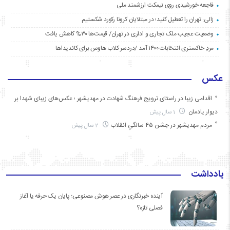
فاجعه خورشیدی روی نیمکت ارزشمند ملی
زالی: تهران را تعطیل کنید؛ در مبتلایان کرونا رکورد شکستیم
وضعیت عجیب ملک تجاری و اداری در تهران/ قیمت‌ها ۳۰% کاهش یافت
مردِ خاکستری انتخابات ۱۴۰۰ آمد /دردسر کلاب هاوس برای کاندیداها
عکس
اقدامی زیبا در راستای ترویج فرهنگ شهادت در مهدیشهر ؛ عکس‌های زیبای شهدا بر
دیوار یادمان
1 سال پیش
مردم مهدیشهر در جشن ۴۵ سالگیِ انقلاب
2 سال پیش
یادداشت
آینده خبرنگاری در عصر هوش مصنوعی؛ پایان یک حرفه یا آغاز
فصلی تازه؟