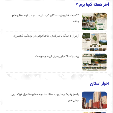
آخر هفته کجا برم ؟
تنگه و آبشار روزیه؛ خنکای ناب طبیعت در دل کوهستان‌های
چاشم
از مرال و پلنگ تا مار کبری؛ ماجراجویی در نزدیکی شهمیرزاد
رودبارک بالا؛ جایی میان ابرها و طبیعت
اخبار استان
پاسخ راه‌وشهرسازی به مطالبه خانواده‌های مشمول فرزندآوری
مهدی‌شهر