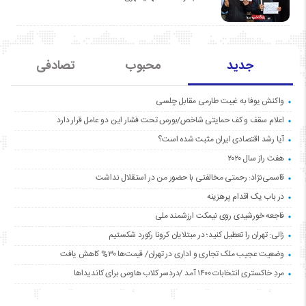
جدید
محبوب
تصادفی
واکنش یوفا به غیبت طارمی مقابل چلسی
اعلام سقف و کف حمایتی شاخص/بورس تحت فشار این دو عامل قرار دارد
آیا رشد اقتصادی ایران مثبت شده است؟
هفت راز سال ۲۰۲۰
قاسمی‌نژاد: رحمتی مخالفتی با حضور من در استقلال نداشت
در باب یک اقدام پرهزینه
فاجعه خورشیدی روی نیمکت ارزشمند ملی
زالی: تهران را تعطیل کنید؛ در مبتلایان کرونا رکورد شکستیم
وضعیت عجیب ملک تجاری و اداری در تهران/ قیمت‌ها ۳۰% کاهش یافت
مردِ خاکستری انتخابات ۱۴۰۰ آمد /دردسر کلاب هاوس برای کاندیداها