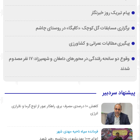
پیام تبریک روز خبرنگار
برگزاری مسابقات گل‌کوچک «کالیگا» در روستای چاشم
پیگیری مطالبات عمرانی و کشاورزی
وقوع دو سانحه رانندگی در محورهای دامغان و شهمیرزاد؛ ۱۷ نفر مصدوم
شدند
پیشنهاد سردبیر
کاهش ۱۰ درصدی مصرف برق، راهکار عبور از اوج گرما و ناترازی
انرژی
فرمانده سپاه ناحیه مهدی شهر:
اعزام ۱۰۰۰ مهدیشهری به تشییع رهبر شهید