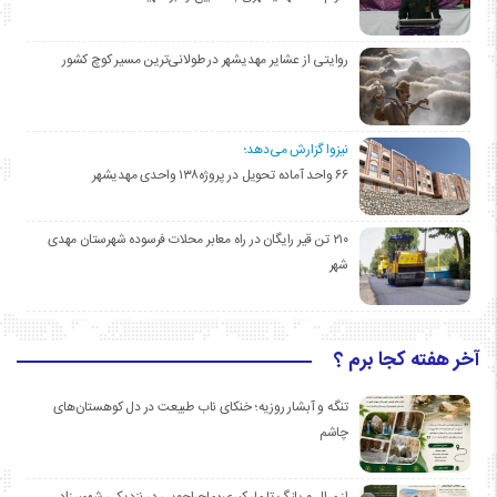
روایتی از عشایر مهدیشهر در طولانی‌ترین مسیر کوچ کشور
نیزوا گزارش می‌دهد؛
۶۶ واحد آماده تحویل در پروژه۱۳۸ واحدی مهدیشهر
۲۱۰ تن قیر رایگان در راه معابر محلات فرسوده شهرستان مهدی
شهر
آخر هفته کجا برم ؟
تنگه و آبشار روزیه؛ خنکای ناب طبیعت در دل کوهستان‌های
چاشم
از مرال و پلنگ تا مار کبری؛ ماجراجویی در نزدیکی شهمیرزاد