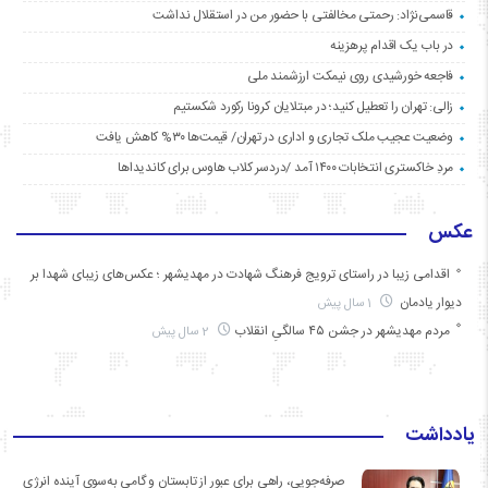
قاسمی‌نژاد: رحمتی مخالفتی با حضور من در استقلال نداشت
در باب یک اقدام پرهزینه
فاجعه خورشیدی روی نیمکت ارزشمند ملی
زالی: تهران را تعطیل کنید؛ در مبتلایان کرونا رکورد شکستیم
وضعیت عجیب ملک تجاری و اداری در تهران/ قیمت‌ها ۳۰% کاهش یافت
مردِ خاکستری انتخابات ۱۴۰۰ آمد /دردسر کلاب هاوس برای کاندیداها
عکس
اقدامی زیبا در راستای ترویج فرهنگ شهادت در مهدیشهر ؛ عکس‌های زیبای شهدا بر
دیوار یادمان
1 سال پیش
مردم مهدیشهر در جشن ۴۵ سالگیِ انقلاب
2 سال پیش
یادداشت
صرفه‌جویی، راهی برای عبور از تابستان و گامی به‌سوی آینده انرژی