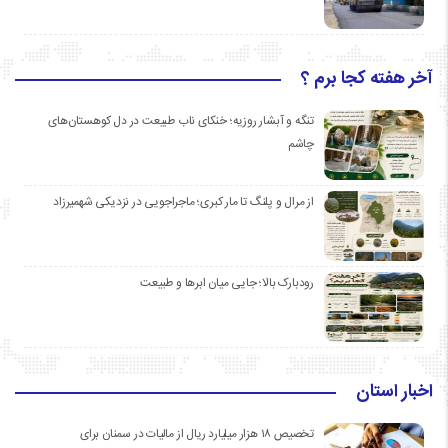
آخر هفته کجا برم ؟
تنگه و آبشار روزیه؛ خنکای ناب طبیعت در دل کوهستان‌های
چاشم
از مرال و پلنگ تا مار کبری؛ ماجراجویی در نزدیکی شهمیرزاد
رودبارک بالا؛ جایی میان ابرها و طبیعت
اخبار استان
تخصیص ۱۸ هزار میلیارد ریال از مالیات در سمنان برای