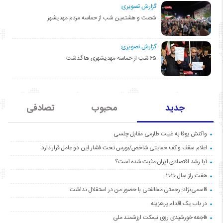
گزارش تصویری:
شصت و هشتمین شب از حماسه مردم مهدیشهر
گزارش تصویری:
۶۵ شب از حماسه مهدیشهری ها گذشت
جدید
محبوب
تصادفی
واکنش یوفا به غیبت طارمی مقابل چلسی
اعلام سقف و کف حمایتی شاخص/بورس تحت فشار این دو عامل قرار دارد
آیا رشد اقتصادی ایران مثبت شده است؟
هفت راز سال ۲۰۲۰
قاسمی‌نژاد: رحمتی مخالفتی با حضور من در استقلال نداشت
در باب یک اقدام پرهزینه
فاجعه خورشیدی روی نیمکت ارزشمند ملی