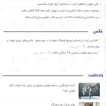
زالی: تهران را تعطیل کنید؛ در مبتلایان کرونا رکورد شکستیم
وضعیت عجیب ملک تجاری و اداری در تهران/ قیمت‌ها ۳۰% کاهش یافت
مردِ خاکستری انتخابات ۱۴۰۰ آمد /دردسر کلاب هاوس برای کاندیداها
عکس
اقدامی زیبا در راستای ترویج فرهنگ شهادت در مهدیشهر ؛ عکس‌های زیبای شهدا بر
دیوار یادمان
1 سال پیش
مردم مهدیشهر در جشن ۴۵ سالگیِ انقلاب
2 سال پیش
یادداشت
آینده خبرنگاری در عصر هوش مصنوعی؛ پایان یک حرفه یا آغاز
فصلی تازه؟
پیام تبریک روز خبرنگار