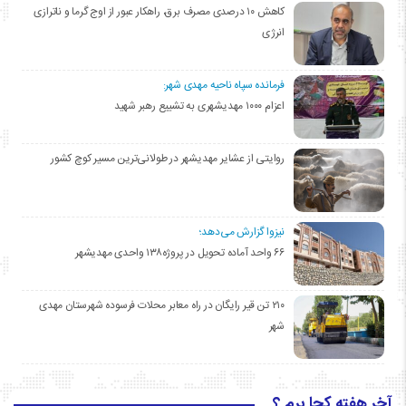
کاهش ۱۰ درصدی مصرف برق، راهکار عبور از اوج گرما و ناترازی
انرژی
فرمانده سپاه ناحیه مهدی شهر:
اعزام ۱۰۰۰ مهدیشهری به تشییع رهبر شهید
روایتی از عشایر مهدیشهر در طولانی‌ترین مسیر کوچ کشور
نیزوا گزارش می‌دهد؛
۶۶ واحد آماده تحویل در پروژه۱۳۸ واحدی مهدیشهر
۲۱۰ تن قیر رایگان در راه معابر محلات فرسوده شهرستان مهدی
شهر
آخر هفته کجا برم ؟