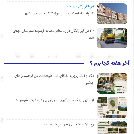
نیزوا گزارش می‌دهد؛
۶۶ واحد آماده تحویل در پروژه۱۳۸ واحدی مهدیشهر
۲۱۰ تن قیر رایگان در راه معابر محلات فرسوده شهرستان مهدی
شهر
آخر هفته کجا برم ؟
تنگه و آبشار روزیه؛ خنکای ناب طبیعت در دل کوهستان‌های
چاشم
از مرال و پلنگ تا مار کبری؛ ماجراجویی در نزدیکی شهمیرزاد
رودبارک بالا؛ جایی میان ابرها و طبیعت