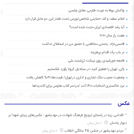
واکنش یوفا به غیبت طارمی مقابل چلسی
اعلام سقف و کف حمایتی شاخص/بورس تحت فشار این دو عامل قرار دارد
آیا رشد اقتصادی ایران مثبت شده است؟
هفت راز سال ۲۰۲۰
قاسمی‌نژاد: رحمتی مخالفتی با حضور من در استقلال نداشت
در باب یک اقدام پرهزینه
فاجعه خورشیدی روی نیمکت ارزشمند ملی
زالی: تهران را تعطیل کنید؛ در مبتلایان کرونا رکورد شکستیم
وضعیت عجیب ملک تجاری و اداری در تهران/ قیمت‌ها ۳۰% کاهش یافت
مردِ خاکستری انتخابات ۱۴۰۰ آمد /دردسر کلاب هاوس برای کاندیداها
عکس
اقدامی زیبا در راستای ترویج فرهنگ شهادت در مهدیشهر ؛ عکس‌های زیبای شهدا بر
دیوار یادمان
1 سال پیش
مردم مهدیشهر در جشن ۴۵ سالگیِ انقلاب
2 سال پیش