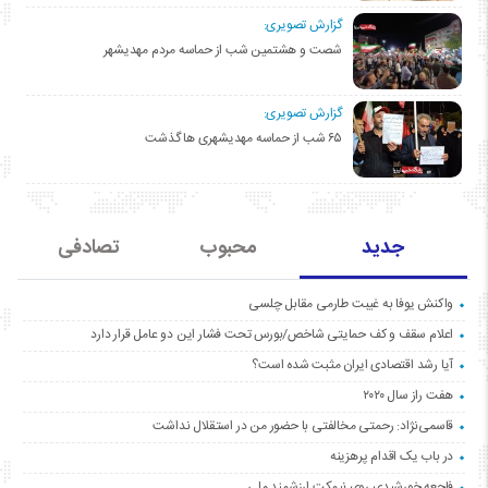
گزارش تصویری:
شصت و هشتمین شب از حماسه مردم مهدیشهر
گزارش تصویری:
۶۵ شب از حماسه مهدیشهری ها گذشت
جدید
محبوب
تصادفی
واکنش یوفا به غیبت طارمی مقابل چلسی
اعلام سقف و کف حمایتی شاخص/بورس تحت فشار این دو عامل قرار دارد
آیا رشد اقتصادی ایران مثبت شده است؟
هفت راز سال ۲۰۲۰
قاسمی‌نژاد: رحمتی مخالفتی با حضور من در استقلال نداشت
در باب یک اقدام پرهزینه
فاجعه خورشیدی روی نیمکت ارزشمند ملی