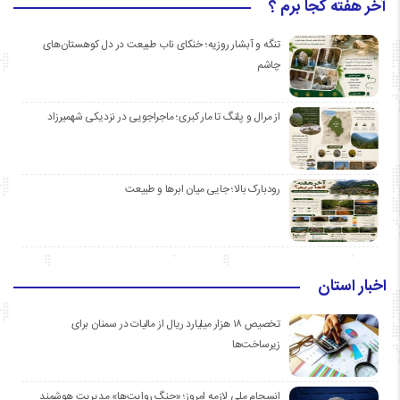
آخر هفته کجا برم ؟
تنگه و آبشار روزیه؛ خنکای ناب طبیعت در دل کوهستان‌های
چاشم
از مرال و پلنگ تا مار کبری؛ ماجراجویی در نزدیکی شهمیرزاد
رودبارک بالا؛ جایی میان ابرها و طبیعت
اخبار استان
تخصیص ۱۸ هزار میلیارد ریال از مالیات در سمنان برای
زیرساخت‌ها
انسجام ملی لازمه امروز؛ «جنگ روایت‌ها» مدیریت هوشمند