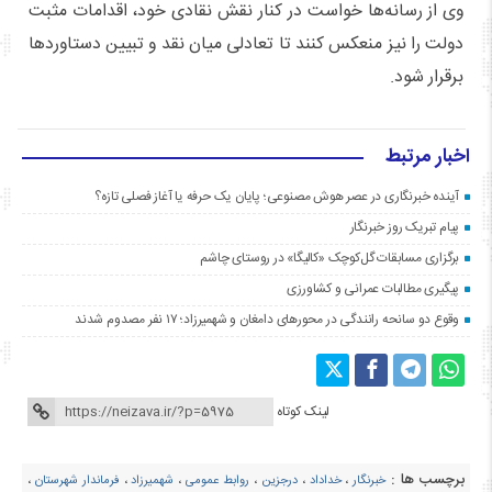
وی از رسانه‌ها خواست در کنار نقش نقادی خود، اقدامات مثبت
دولت را نیز منعکس کنند تا تعادلی میان نقد و تبیین دستاوردها
برقرار شود.
اخبار مرتبط
آینده خبرنگاری در عصر هوش مصنوعی؛ پایان یک حرفه یا آغاز فصلی تازه؟
پیام تبریک روز خبرنگار
برگزاری مسابقات گل‌کوچک «کالیگا» در روستای چاشم
پیگیری مطالبات عمرانی و کشاورزی
وقوع دو سانحه رانندگی در محورهای دامغان و شهمیرزاد؛ ۱۷ نفر مصدوم شدند
لینک کوتاه
برچسب ها :
خبرنگار
،
خداداد
،
درجزین
،
روابط عمومی
،
شهمیرزاد
،
فرماندار شهرستان
،