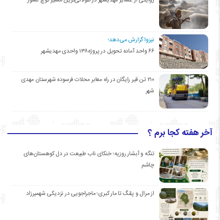
روایتی از عشایر مهدیشهر در طولانی‌ترین مسیر کوچ کشور
نیزوا گزارش می‌دهد؛
۶۶ واحد آماده تحویل در پروژه۱۳۸ واحدی مهدیشهر
۲۱۰ تن قیر رایگان در راه معابر محلات فرسوده شهرستان مهدی
شهر
آخر هفته کجا برم ؟
تنگه و آبشار روزیه؛ خنکای ناب طبیعت در دل کوهستان‌های
چاشم
از مرال و پلنگ تا مار کبری؛ ماجراجویی در نزدیکی شهمیرزاد