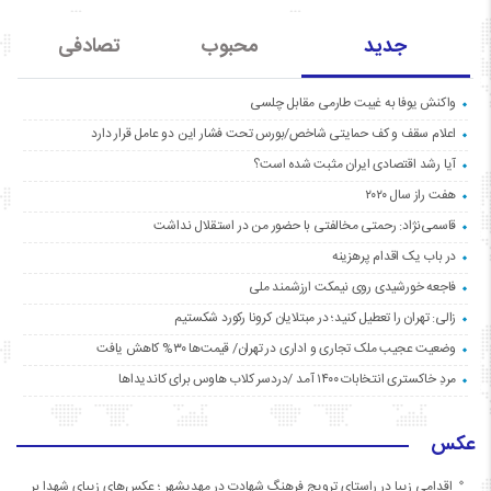
جدید
محبوب
تصادفی
واکنش یوفا به غیبت طارمی مقابل چلسی
اعلام سقف و کف حمایتی شاخص/بورس تحت فشار این دو عامل قرار دارد
آیا رشد اقتصادی ایران مثبت شده است؟
هفت راز سال ۲۰۲۰
قاسمی‌نژاد: رحمتی مخالفتی با حضور من در استقلال نداشت
در باب یک اقدام پرهزینه
فاجعه خورشیدی روی نیمکت ارزشمند ملی
زالی: تهران را تعطیل کنید؛ در مبتلایان کرونا رکورد شکستیم
وضعیت عجیب ملک تجاری و اداری در تهران/ قیمت‌ها ۳۰% کاهش یافت
مردِ خاکستری انتخابات ۱۴۰۰ آمد /دردسر کلاب هاوس برای کاندیداها
عکس
اقدامی زیبا در راستای ترویج فرهنگ شهادت در مهدیشهر ؛ عکس‌های زیبای شهدا بر