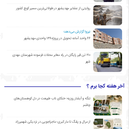
روایتی از عشایر مهدیشهر در طولانی‌ترین مسیر کوچ کشور
نیزوا گزارش می‌دهد؛
۶۶ واحد آماده تحویل در پروژه۱۳۸ واحدی مهدیشهر
۲۱۰ تن قیر رایگان در راه معابر محلات فرسوده شهرستان مهدی
شهر
آخر هفته کجا برم ؟
تنگه و آبشار روزیه؛ خنکای ناب طبیعت در دل کوهستان‌های
چاشم
از مرال و پلنگ تا مار کبری؛ ماجراجویی در نزدیکی شهمیرزاد