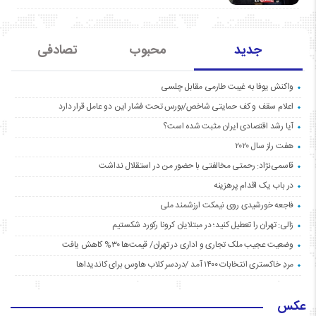
جدید
محبوب
تصادفی
واکنش یوفا به غیبت طارمی مقابل چلسی
اعلام سقف و کف حمایتی شاخص/بورس تحت فشار این دو عامل قرار دارد
آیا رشد اقتصادی ایران مثبت شده است؟
هفت راز سال ۲۰۲۰
قاسمی‌نژاد: رحمتی مخالفتی با حضور من در استقلال نداشت
در باب یک اقدام پرهزینه
فاجعه خورشیدی روی نیمکت ارزشمند ملی
زالی: تهران را تعطیل کنید؛ در مبتلایان کرونا رکورد شکستیم
وضعیت عجیب ملک تجاری و اداری در تهران/ قیمت‌ها ۳۰% کاهش یافت
مردِ خاکستری انتخابات ۱۴۰۰ آمد /دردسر کلاب هاوس برای کاندیداها
عکس