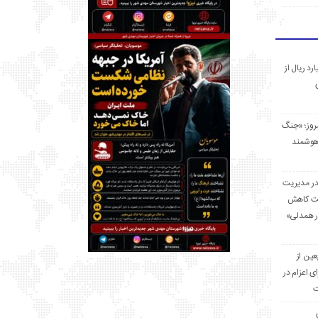
 میلیارد ریال از
مروز؛ «جنگ
هوشمند
در مدیریت
بت کاهش
قرار همدلی»
ر اربعین از
ی اعزام در
ت