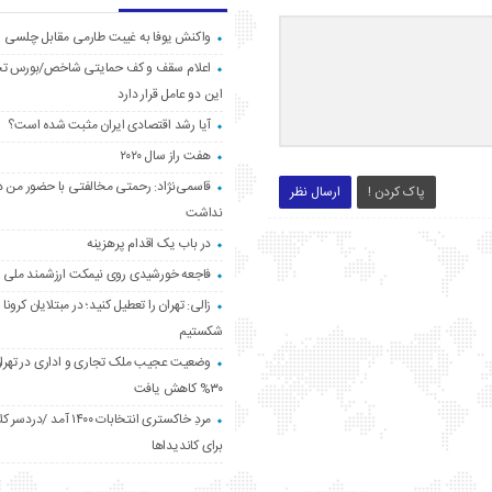
واکنش یوفا به غیبت طارمی مقابل چلسی
اعلام سقف و کف حمایتی شاخص/بورس ت
این دو عامل قرار دارد
آیا رشد اقتصادی ایران مثبت شده است؟
هفت راز سال ۲۰۲۰
قاسمی‌نژاد: رحمتی مخالفتی با حضور من د
پاک کردن !
ارسال نظر
نداشت
در باب یک اقدام پرهزینه
فاجعه خورشیدی روی نیمکت ارزشمند ملی
زالی: تهران را تعطیل کنید؛ در مبتلایان کرونا 
شکستیم
وضعیت عجیب ملک تجاری و اداری در تهران
۳۰% کاهش یافت
مردِ خاکستری انتخابات ۱۴۰۰ آ
برای کاندیداها