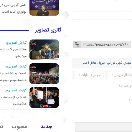
نقش‌آفرینی ملی در 
نوآوری آماده است
گالری تصاویر
گزارش تصویری:
هفتادمین شب از حم
مهدیشهر
مهدی شهر
،
نورانی
،
نیزوا
،
هلال احمر
گزارش تصویری:
شصت و هشتمین ش
انتظار بررسی : 0
مجموع نظرات : 0
حماسه مردم مهدیشه
واهد شد.
گزارش تصویری:
۶۵ شب از حماسه 
شد.
ها گذشت
جدید
محبوب
تص