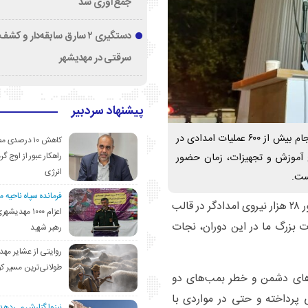
جمع‌آوری شد
دستگیری ۲ سارق سابقه‌دار و 
سرقتی در مهدیشهر
پیشنهاد سردبیر
معاون جمعیت هلال احمر کشور در جمع مردم مهدی‌شهر از انجام بیش از ۶۰۰ عملیات امدادی در
کاهش ۱۰ درصد
راهکار عبور از اوج گرم
 سطح آموزش و تجهیزات، زمان حضور
انرژی
فرمانده سپاه ناحیه 
،کاظم نورانی با اشاره به حضور ۲۸ هزار نیروی امدادگر در قالب
اعزام ۱۰۰۰ مهد
رهبر شهید
روایتی از عشایر مهد
طولانی‌ترین مسیر ک
دهای دشمن و خطر بمب‌های دو
 پرداخته و حتی در مواردی با
نیزوا گزارش می‌دهد؛