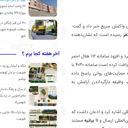
۶۶ واحد آماده تحوی
پروژه۱۳۸ واحدی مهدیشهر
۲۱۰ تن قیر رایگان در
ای واکنش سریع خبر داد و گفت:
محلات فرسوده شهرس
رسیده است که نشان‌دهنده
شهر
آخر هفته کجا برم ؟
وی همچنین به نقش فناوری و مشاوره‌های روانی اشاره کرد و افزود:سامانه ۱۱۲ هلال احمر
جهت اعلام نقاط آسیب‌پذیر دریافت کرده است.سامانه ۴۰۳۰ با
تنگه و آبشار روزیه؛ 
طبیعت در دل کوهست
 حمایت‌های روانی پاسخ داده
چاشم
 وظیفه بازگرداندن آرامش به
از مرال و پلنگ تا مار
ماجراجویی در نزدیک
شهمیرزاد
للی اشاره کرد و اذعان داشت که
رودبارک بالا؛ جایی می
طبیعت
‌المللی ارسال و
۱۱ بیانیه
مستند