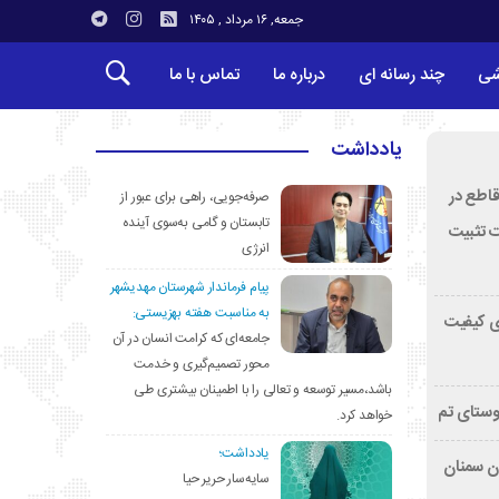
جمعه, ۱۶ مرداد , ۱۴۰۵
شی
چند رسانه ای
درباره ما
تماس با ما
یادداشت
قاطع در
صرفه‌جویی، راهی برای عبور از
تابستان و گامی به‌سوی آینده
ت تثبیت
انرژی
پیام فرماندار شهرستان مهدیشهر
به مناسبت هفته بهزیستی:
ی کیفیت
جامعه‌ای که کرامت انسان در آن
محور تصمیم‌گیری و خدمت
باشد،مسیر توسعه و تعالی را با اطمینان بیشتری طی
وستای تم
خواهد کرد.
یادداشت؛
تان سمنان
سایه‌سار حریر حیا