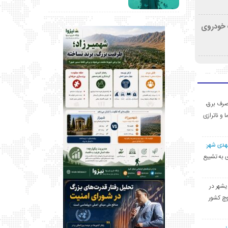
کشف خودروی
ی مصرف برق،
ا و ناترازی
مهدی شهر:
یشهری به تشییع
یشهر در
وچ کشور