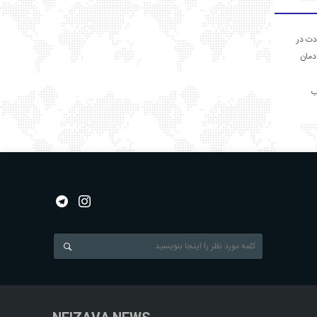
دت در
ادمان