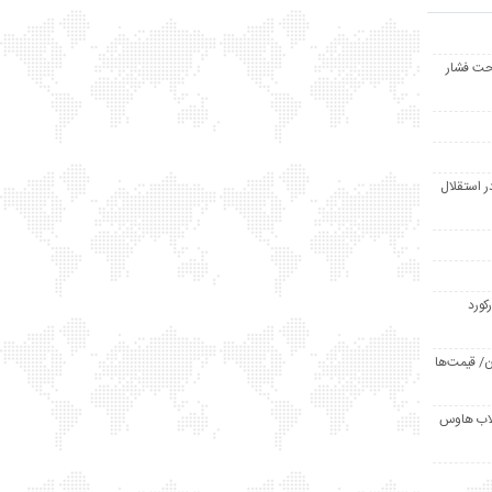
حت فشار
ر استقلال
رکورد
/ قیمت‌ها
مد /دردسر کلاب هاوس