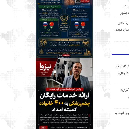
ل در
 راه معابر
تان مهدی
خنکای ناب
ان‌های
 کبری؛
ی
ان ابرها و