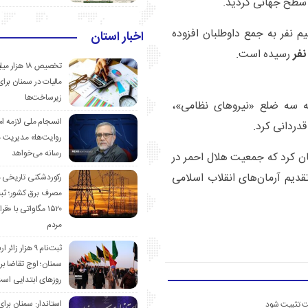
سطح جهانی گردید.
 نفر به جمع داوطلبان افزوده
اخبار استان
رسیده است.
تخصیص ۱۸ هزار
مالیات در سمنان برای
زیرساخت‌ها
به سه ضلع «نیروهای نظامی»،
انسجام ملی لازمه ا
دردانی کرد.
روایت‌ها» مدیریت 
رسانه می‌خواهد
ان کرد که جمعیت هلال احمر در
ید و در جنگ ۴۰ روزه اخیر ۴ شهید تقدیم آرمان‌های انقلاب اسلامی
رکوردشکنی تاریخی 
مصرف برق کشور؛ ث
۱۵۲۰ مگاواتی با «
مردم
ثبت‌نام ۹ هزار زائ
سمنان؛ اوج تقاضا برا
روزهای ابتدایی اس
استاندار: سمنان برای
ست تثبیت شود