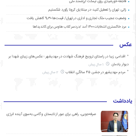
فاجعه خورشیدی روی نیمکت ارزشمند ملی
زالی: تهران را تعطیل کنید؛ در مبتلایان کرونا رکورد شکستیم
وضعیت عجیب ملک تجاری و اداری در تهران/ قیمت‌ها ۳۰% کاهش یافت
مردِ خاکستری انتخابات ۱۴۰۰ آمد /دردسر کلاب هاوس برای کاندیداها
عکس
اقدامی زیبا در راستای ترویج فرهنگ شهادت در مهدیشهر ؛ عکس‌های زیبای شهدا بر
دیوار یادمان
1 سال پیش
مردم مهدیشهر در جشن ۴۵ سالگیِ انقلاب
2 سال پیش
یادداشت
صرفه‌جویی، راهی برای عبور از تابستان و گامی به‌سوی آینده انرژی