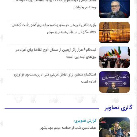
انسجام ملی لازمه امروز؛ «جنگ روایت‌ها» مدیریت هوشمند
رسانه می‌خواهد
رکوردشکنی تاریخی در مدیریت مصرف برق کشور؛ ثبت کاهش
۱۵۲۰ مگاواتی با «قرار همدلی» مردم
ثبت‌نام ۹ هزار زائر اربعین از سمنان؛ اوج تقاضا برای اعزام در
روزهای ابتدایی است
استاندار: سمنان برای نقش‌آفرینی ملی در زیست‌بوم نوآوری
آماده است
گالری تصاویر
گزارش تصویری:
هفتادمین شب از حماسه مردم مهدیشهر