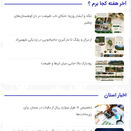
آخر هفته کجا برم ؟
تنگه و آبشار روزیه؛ خنکای ناب طبیعت در دل کوهستان‌های
چاشم
از مرال و پلنگ تا مار کبری؛ ماجراجویی در نزدیکی شهمیرزاد
رودبارک بالا؛ جایی میان ابرها و طبیعت
اخبار استان
تخصیص ۱۸ هزار میلیارد ریال از مالیات در سمنان برای
زیرساخت‌ها