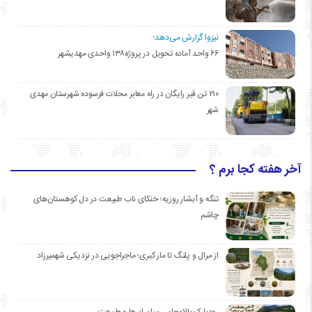
نیزوا گزارش می‌دهد؛
۶۶ واحد آماده تحویل در پروژه۱۳۸ واحدی مهدیشهر
۲۱۰ تن قیر رایگان در راه معابر محلات فرسوده شهرستان مهدی
شهر
آخر هفته کجا برم ؟
تنگه و آبشار روزیه؛ خنکای ناب طبیعت در دل کوهستان‌های
چاشم
از مرال و پلنگ تا مار کبری؛ ماجراجویی در نزدیکی شهمیرزاد
رودبارک بالا؛ جایی میان ابرها و طبیعت