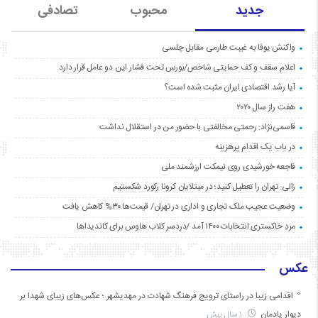
جدید
محبوب
تصادفی
واکنش یوفا به غیبت طارمی مقابل چلسی
اعلام سقف و کف حمایتی شاخص/بورس تحت فشار این دو عامل قرار دارد
آیا رشد اقتصادی ایران مثبت شده است؟
هفت راز سال ۲۰۲۰
قاسمی‌نژاد: رحمتی مخالفتی با حضور من در استقلال نداشت
در باب یک اقدام پرهزینه
فاجعه خورشیدی روی نیمکت ارزشمند ملی
زالی: تهران را تعطیل کنید؛ در مبتلایان کرونا رکورد شکستیم
وضعیت عجیب ملک تجاری و اداری در تهران/ قیمت‌ها ۳۰% کاهش یافت
مردِ خاکستری انتخابات ۱۴۰۰ آمد /دردسر کلاب هاوس برای کاندیداها
عکس
اقدامی زیبا در راستای ترویج فرهنگ شهادت در مهدیشهر ؛ عکس‌های زیبای شهدا بر
دیوار یادمان
1 سال پیش