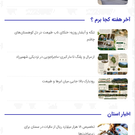
آخر هفته کجا برم ؟
تنگه و آبشار روزیه؛ خنکای ناب طبیعت در دل کوهستان‌های
چاشم
از مرال و پلنگ تا مار کبری؛ ماجراجویی در نزدیکی شهمیرزاد
رودبارک بالا؛ جایی میان ابرها و طبیعت
اخبار استان
تخصیص ۱۸ هزار میلیارد ریال از مالیات در سمنان برای
زیرساخت‌ها