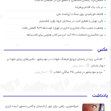
قاسمی‌نژاد: رحمتی مخالفتی با حضور من در استقلال نداشت
در باب یک اقدام پرهزینه
فاجعه خورشیدی روی نیمکت ارزشمند ملی
زالی: تهران را تعطیل کنید؛ در مبتلایان کرونا رکورد شکستیم
وضعیت عجیب ملک تجاری و اداری در تهران/ قیمت‌ها ۳۰% کاهش یافت
مردِ خاکستری انتخابات ۱۴۰۰ آمد /دردسر کلاب هاوس برای کاندیداها
عکس
اقدامی زیبا در راستای ترویج فرهنگ شهادت در مهدیشهر ؛ عکس‌های زیبای شهدا بر
دیوار یادمان
1 سال پیش
مردم مهدیشهر در جشن ۴۵ سالگیِ انقلاب
2 سال پیش
یادداشت
صرفه‌جویی، راهی برای عبور از تابستان و گامی به‌سوی آینده انرژی