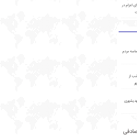
ی اعزام در
ت
اسه مردم
ب از
ر
مهدیشهری
ادفی