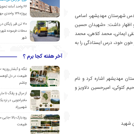
۶۶ واحد آماده تحوی
پروژه۱۳۸ واحدی مهدیشهر
هید فرهنگی دفاع مقدس شهرستان مهدیشهر، اسامی
۲۱۰ تن قیر رایگان در
و اظهار داشت: «شهیدان حسین
محلات فرسوده شهرس
 نقی ایمانی، محمد کلاهی، محمد
شهر
ر خون خود، درس ایستادگی را به
آخر هفته کجا برم ؟
تنگه و آبشار روزیه؛ 
طبیعت در دل کوهست
ن مهدیشهر اشاره کرد و نام
چاشم
م کتوکی، امیرحسین دلاویز و
از مرال و پلنگ تا مار
ماجراجویی در نزدیک
شهمیرزاد
رودبارک بالا؛ جایی می
ن شهید
طبیعت