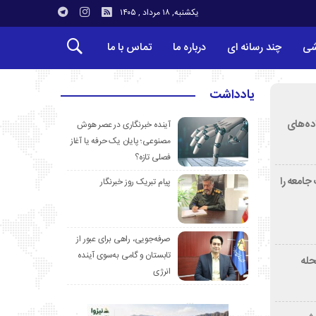
یکشنبه, ۱۸ مرداد , ۱۴۰۵
شی
چند رسانه ای
درباره ما
تماس با ما
یادداشت
ده‌های
آینده خبرنگاری در عصر هوش
مصنوعی؛ پایان یک حرفه یا آغاز
فصلی تازه؟
جامعه را
پیام تبریک روز خبرنگار
صرفه‌جویی، راهی برای عبور از
تابستان و گامی به‌سوی آینده
دمحله
انرژی