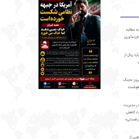
ه مطالبه
فرزندآوری
 میلیارد ریال از
مروز؛ «جنگ
هوشمند
در مدیریت
بت کاهش
قرار همدلی»
ر اربعین از