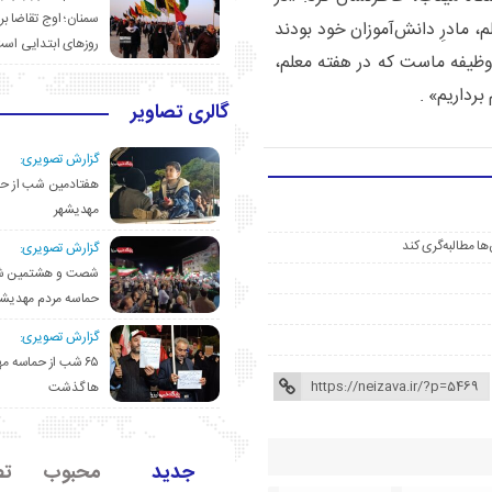
سمنان؛ اوج تقاضا برا
، مادرِ دانش‌آموزان خود بودند
روزهای ابتدایی اس
 وظیفه ماست که در هفته معلم،
برداریم» .
گالری تصاویر
گزارش تصویری:
هفتادمین شب از حم
مهدیشهر
ها مطالبه‌گری کند
گزارش تصویری:
شصت و هشتمین ش
حماسه مردم مهدیشه
گزارش تصویری:
۶۵ شب از حماسه 
ها گذشت
جدید
محبوب
تص