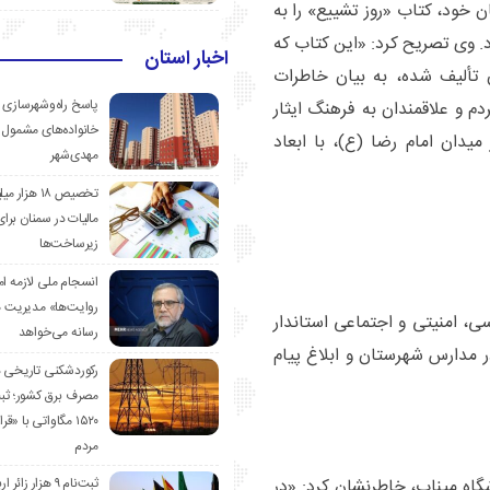
خود، کتاب «روز تشییع» را به
. وی تصریح کرد: «این کتاب که
اخبار استان
تألیف شده، به بیان خاطرات
پاسخ راه‌وشهرسازی ب
م و علاقمندان به فرهنگ ایثار
خانواده‌های مشمول 
میدان امام رضا (ع)، با ابعاد
مهدی‌شهر
تخصیص ۱۸ هزار
مالیات در سمنان برای
زیرساخت‌ها
انسجام ملی لازمه ا
روایت‌ها» مدیریت 
، امنیتی و اجتماعی استاندار
رسانه می‌خواهد
ر مدارس شهرستان و ابلاغ پیام
رکوردشکنی تاریخی 
مصرف برق کشور؛ ث
۱۵۲۰ مگاواتی با «
مردم
ثبت‌نام ۹ هزار زائ
گاه میناب، خاطرنشان کرد: «در