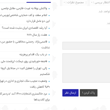
انتظار بررسی : 0
مجموع نظرات : 0
واکنش یوفا به غیبت طارمی مقابل چلسی
واهد شد.
اعلام سقف و کف حمایتی شاخص/بورس ت
این دو عامل قرار دارد
شد.
آیا رشد اقتصادی ایران مثبت شده است؟
هفت راز سال ۲۰۲۰
قاسمی‌نژاد: رحمتی مخالفتی با حضور من د
نداشت
در باب یک اقدام پرهزینه
فاجعه خورشیدی روی نیمکت ارزشمند ملی
زالی: تهران را تعطیل کنید؛ در مبتلایان کرونا 
شکستیم
وضعیت عجیب ملک تجاری و اداری در تهران
۳۰% کاهش یافت
پاک کردن !
ارسال نظر
مردِ خاکستری انتخابات ۱۴۰۰ آ
برای کاندیداها