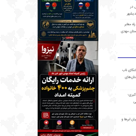
ل در
 راه معابر
تان مهدی
خنکای ناب
ان‌های
 کبری؛
ی
ان ابرها و