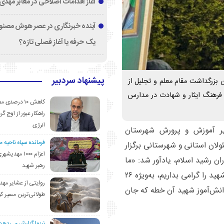
آغاز اقدامات اصلاحی در معابر مهدی
آینده خبرنگاری در عصر هوش مصنوع
یک حرفه یا آغاز فصلی تازه؟
پیشنهاد سردبیر
بزرگداشت مقام معلم و تجلیل از
 فرهنگ ایثار و شهادت در مدارس
کاهش ۱۰ درصد
راهکار عبور از اوج گرم
انرژی
 آموزش و پرورش شهرستان
فرمانده سپاه ناحیه 
لان استانی و شهرستانی برگزار
اعزام ۱۰۰۰ مهد
ان رشید اسلام، یادآور شد: «ما
رهبر شهید
وظیفه داریم یاد و خاطره معلمان و دانش‌آموزان شهید را گرامی بداریم، به‌ویژه ۲۶
روایتی از عشایر مهد
شهید آموزشگاه “شجره طیبه” میناب و ۱۶۸ دانش‌آموز شهید آن خطه که جان
طولانی‌ترین مسیر ک
نیزوا گزارش می‌دهد؛