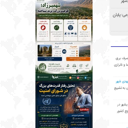
‌شهر
ی؛ پایان
ی مصرف برق،
ا و ناترازی
مهدی شهر:
یشهری به تشییع
یشهر در
وچ کشور