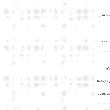
حت فشار
ر استقلال
رکورد
/ قیمت‌ها
مد /دردسر کلاب هاوس