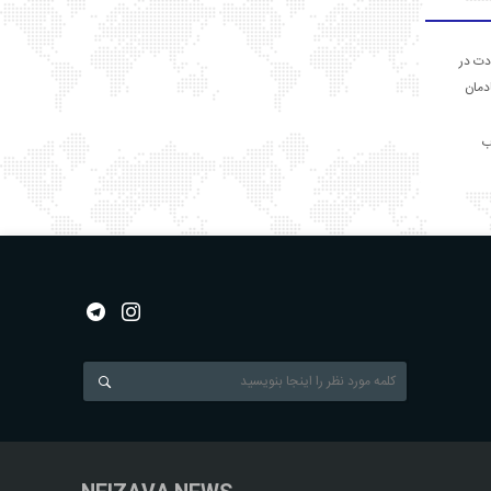
دت در
ادمان