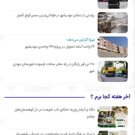
روایتی از عشایر مهدیشهر در طولانی‌ترین مسیر کوچ کشور
نیزوا گزارش می‌دهد؛
۶۶ واحد آماده تحویل در پروژه۱۳۸ واحدی مهدیشهر
۲۱۰ تن قیر رایگان در راه معابر محلات فرسوده شهرستان مهدی
شهر
آخر هفته کجا برم ؟
تنگه و آبشار روزیه؛ خنکای ناب طبیعت در دل کوهستان‌های
چاشم
از مرال و پلنگ تا مار کبری؛ ماجراجویی در نزدیکی شهمیرزاد