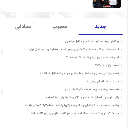
جدید
محبوب
تصادفی
واکنش یوفا به غیبت طارمی مقابل چلسی
اعلام سقف و کف حمایتی شاخص/بورس تحت فشار این دو عامل قرار دارد
آیا رشد اقتصادی ایران مثبت شده است؟
هفت راز سال ۲۰۲۰
قاسمی‌نژاد: رحمتی مخالفتی با حضور من در استقلال نداشت
در باب یک اقدام پرهزینه
فاجعه خورشیدی روی نیمکت ارزشمند ملی
زالی: تهران را تعطیل کنید؛ در مبتلایان کرونا رکورد شکستیم
وضعیت عجیب ملک تجاری و اداری در تهران/ قیمت‌ها ۳۰% کاهش یافت
مردِ خاکستری انتخابات ۱۴۰۰ آمد /دردسر کلاب هاوس برای کاندیداها