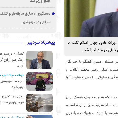
جمع‌آوری شد
دستگیری ۲ سارق سابقه‌دار و 
سرقتی در مهدیشهر
پیشنهاد سردبیر
 میراث علمی جهان اسلام گفت: با
 خطی در هند اجرا شد.
کاهش ۱۰ درصد
راهکار عبور از اوج گرم
ر سمنان ضمن گفتگو با خبرنگار
انرژی
 سیره عملی رهبر معظم انقلاب و
فرمانده سپاه ناحیه 
گی مسئولان انقلابی و تفاوت آنها
اعزام ۱۰۰۰ مهد
رهبر شهید
روایتی از عشایر مهد
ه به اینکه شعر معروف «سبک‌باران
طولانی‌ترین مسیر ک
بست، از سروده‌های او بوده است،
نرمند با سیادت، شهادت و با خون
نیزوا گزارش می‌دهد؛