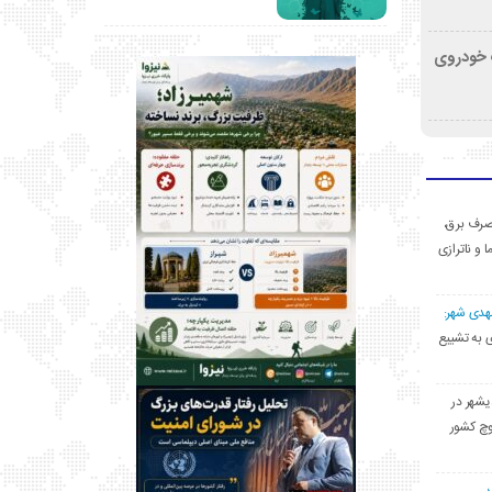
کشف خودروی
ی مصرف برق،
ا و ناترازی
مهدی شهر:
یشهری به تشییع
یشهر در
وچ کشور