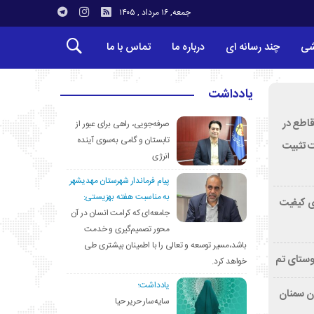
جمعه, ۱۶ مرداد , ۱۴۰۵
شی
چند رسانه ای
درباره ما
تماس با ما
یادداشت
قاطع در
صرفه‌جویی، راهی برای عبور از
تابستان و گامی به‌سوی آینده
ت تثبیت
انرژی
پیام فرماندار شهرستان مهدیشهر
به مناسبت هفته بهزیستی:
ی کیفیت
جامعه‌ای که کرامت انسان در آن
محور تصمیم‌گیری و خدمت
باشد،مسیر توسعه و تعالی را با اطمینان بیشتری طی
وستای تم
خواهد کرد.
یادداشت؛
تان سمنان
سایه‌سار حریر حیا