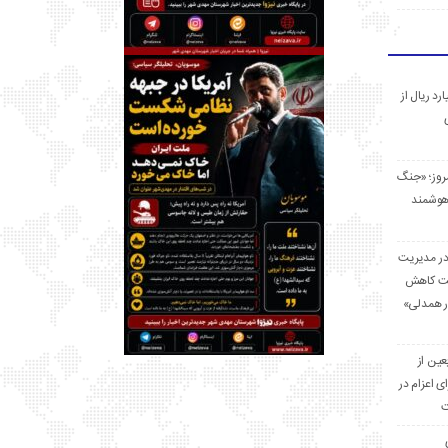
 میلیارد ریال از
مروز؛ «جنگ
هوشمند
در مدیریت
بت کاهش
قرار همدلی»
ر اربعین از
ی اعزام در
ت