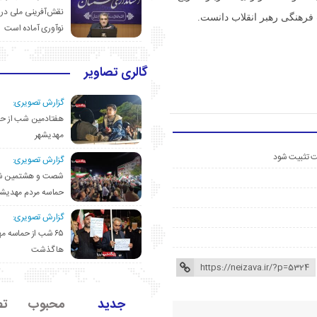
نقش‌آفرینی ملی در 
 فرهنگی رهبر انقلاب دانست.
نوآوری آماده است
گالری تصاویر
گزارش تصویری:
هفتادمین شب از حم
مهدیشهر
ست تثبیت شود
گزارش تصویری:
شصت و هشتمین ش
حماسه مردم مهدیشه
گزارش تصویری:
۶۵ شب از حماسه 
ها گذشت
جدید
محبوب
تص