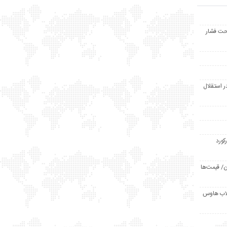
حت فشار
ر استقلال
رکورد
/ قیمت‌ها
مد /دردسر کلاب هاوس