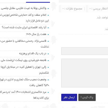
واکنش یوفا به غیبت طارمی مقابل چلسی
انتظار بررسی : 0
مجموع نظرات : 0
اعلام سقف و کف حمایتی شاخص/بورس ت
واهد شد.
این دو عامل قرار دارد
آیا رشد اقتصادی ایران مثبت شده است؟
شد.
هفت راز سال ۲۰۲۰
قاسمی‌نژاد: رحمتی مخالفتی با حضور من د
نداشت
در باب یک اقدام پرهزینه
فاجعه خورشیدی روی نیمکت ارزشمند ملی
زالی: تهران را تعطیل کنید؛ در مبتلایان کرونا 
شکستیم
وضعیت عجیب ملک تجاری و اداری در تهران
۳۰% کاهش یافت
مردِ خاکستری انتخابات ۱۴۰۰ آ
پاک کردن !
ارسال نظر
برای کاندیداها