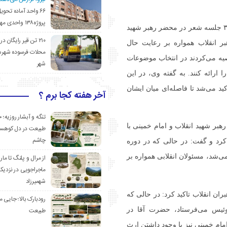
۶۶ واحد آماده تحوی
پروژه۱۳۸ واحدی مهدیشهر
این شاعر پیشکسوت همچنین با اشاره به حضور در بیش از ۳۰ جلسه شعر در محضر رهبر شهید
۲۱۰ تن قیر رایگان در
اشت: رهبر انقلاب همواره بر رعایت حال
محلات فرسوده شهرس
صیه می‌کردند در انتخاب موضوعات
شهر
 ارائه کنند. به گفته وی، در این
د می‌شد تا فاصله‌ای میان ایشان
آخر هفته کجا برم ؟
تنگه و آبشار روزیه؛ 
بر شهید انقلاب و امام خمینی با
طبیعت در دل کوهست
چاشم
کرد و گفت: در حالی که در دوره
شد، مسئولان انقلابی همواره بر
از مرال و پلنگ تا مار
ماجراجویی در نزدیک
شهمیرزاد
بران انقلاب تاکید کرد: در حالی که
رودبارک بالا؛ جایی می
ئیس می‌فرستاد، حضرت آقا در
طبیعت
امام خمینی نیز با وجود داشتن ارث