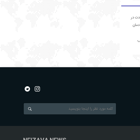
دت در
ادمان