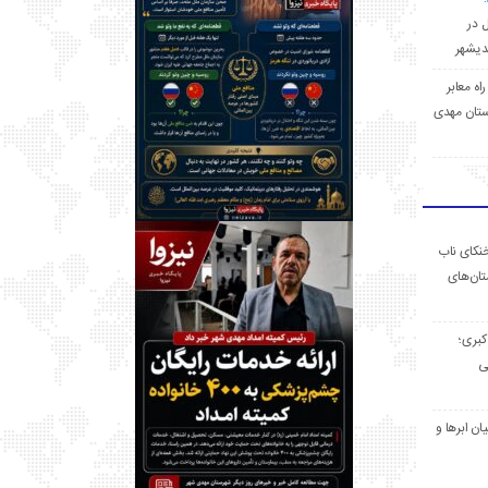
ل در
 راه معابر
تان مهدی
خنکای ناب
ان‌های
 کبری؛
ی
ان ابرها و