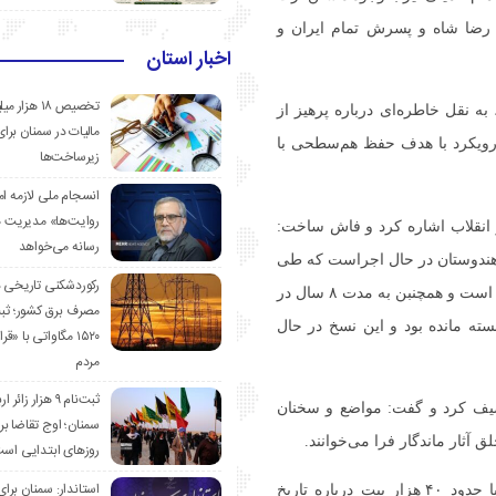
ه رضا شاه و پسرش تمام ایران و
اخبار استان
تخصیص ۱۸ هزار
به نقل خاطره‌ای درباره پرهیز از
مالیات در سمنان برای
 رویکرد با هدف حفظ هم‌سطحی با
زیرساخت‌ها
انسجام ملی لازمه ا
روایت‌ها» مدیریت 
 انقلاب اشاره کرد و فاش ساخت:
رسانه می‌خواهد
م در هندوستان در حال اجراست که طی
رکوردشکنی تاریخی 
آن ۶۰۰ هزار نسخه خطی فارسی و عربی دیجیتال‌سازی شده است و همچنبن به مدت ۸ سال در
مصرف برق کشور؛ ث
بسته مانده بود و این نسخ در حال
۱۵۲۰ مگاواتی با «
مردم
ثبت‌نام ۹ هزار زائ
صیف کرد و گفت: مواضع و سخنان
سمنان؛ اوج تقاضا برا
 آثار ماندگار فرا می‌خوانند.
روزهای ابتدایی اس
استاندار: سمنان برای
وی همچنین از برنامه خود برای سرودن منظومه‌ای بلند با حدود ۴۰ هزار بیت درباره تاریخ