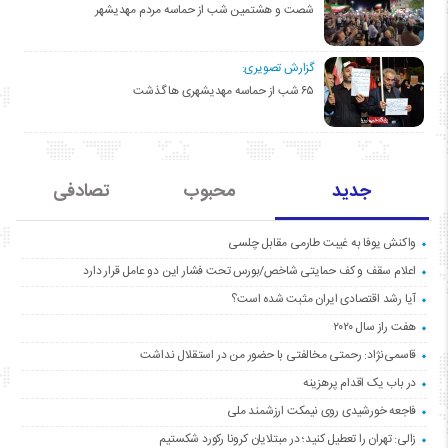
شصت و هشتمین شب از حماسه مردم مهدیشهر
گزارش تصویری:
۶۵ شب از حماسه مهدیشهری ها گذشت
جدید
محبوب
تصادفی
واکنش یوفا به غیبت طارمی مقابل چلسی
اعلام سقف و کف حمایتی شاخص/بورس تحت فشار این دو عامل قرار دارد
آیا رشد اقتصادی ایران مثبت شده است؟
هفت راز سال ۲۰۲۰
قاسمی‌نژاد: رحمتی مخالفتی با حضور من در استقلال نداشت
در باب یک اقدام پرهزینه
فاجعه خورشیدی روی نیمکت ارزشمند ملی
زالی: تهران را تعطیل کنید؛ در مبتلایان کرونا رکورد شکستیم