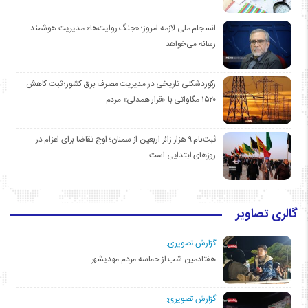
انسجام ملی لازمه امروز؛ «جنگ روایت‌ها» مدیریت هوشمند
رسانه می‌خواهد
رکوردشکنی تاریخی در مدیریت مصرف برق کشور؛ ثبت کاهش
۱۵۲۰ مگاواتی با «قرار همدلی» مردم
ثبت‌نام ۹ هزار زائر اربعین از سمنان؛ اوج تقاضا برای اعزام در
روزهای ابتدایی است
گالری تصاویر
گزارش تصویری:
هفتادمین شب از حماسه مردم مهدیشهر
گزارش تصویری: