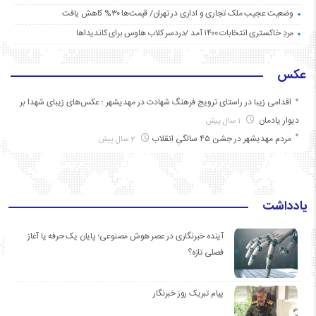
وضعیت عجیب ملک تجاری و اداری در تهران/ قیمت‌ها ۳۰% کاهش یافت
مردِ خاکستری انتخابات ۱۴۰۰ آمد /دردسر کلاب هاوس برای کاندیداها
عکس
اقدامی زیبا در راستای ترویج فرهنگ شهادت در مهدیشهر ؛ عکس‌های زیبای شهدا بر
دیوار یادمان
1 سال پیش
مردم مهدیشهر در جشن ۴۵ سالگیِ انقلاب
2 سال پیش
یادداشت
آینده خبرنگاری در عصر هوش مصنوعی؛ پایان یک حرفه یا آغاز
فصلی تازه؟
پیام تبریک روز خبرنگار