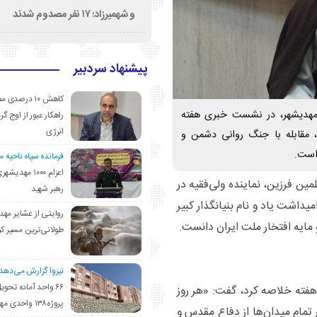
و شهمیرزاد؛ ۱۷ نفر مصدوم شدند
پیشنهاد سردبیر
کاهش ۱۰ درصد
ه مهدیشهر، در نشست خبری هفته
راهکار عبور از اوج گرم
انرژی
، مقابله با جنگ روانی دشمن و
است.
فرمانده سپاه ناحیه 
اعزام ۱۰۰۰ مهد
ین فرزین، نماینده ولی‌فقیه در
رهبر شهید
داشت یاد و نام بنیانگذار کبیر
روایتی از عشایر مهد
مایه افتخار ملت ایران دانست.
طولانی‌ترین مسیر ک
نیزوا گزارش می‌دهد؛
۶۶ واحد آماده تحوی
 هفته خلاصه کرد، گفت: «هر روز
پروژه۱۳۸ واحدی مهدیشهر
 تمام میدان‌ها از دفاع مقدس و