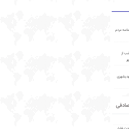
اسه مردم
ب از
ر
مهدیشهری
ادفی
حت فشار