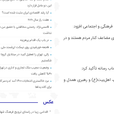
این دو عامل قرار دارد
آیا رشد اقتصادی ایران مثبت شده است؟
هفت راز سال ۲۰۲۰
فرهنگی و اجتماعی افزود:
قاسمی‌نژاد: رحمتی مخالفتی با حضور من د
نداشت
ای مضاعف کنار مردم هستند و در
در باب یک اقدام پرهزینه
فاجعه خورشیدی روی نیمکت ارزشمند ملی
زالی: تهران را تعطیل کنید؛ در مبتلایان کرونا 
شکستیم
وضعیت عجیب ملک تجاری و اداری در تهران
اب رسانه تأکید کرد:
۳۰% کاهش یافت
ن، اهل‌بیت(ع) و رهبری همدل و
مردِ خاکستری انتخابات ۱۴۰۰ آ
برای کاندیداها
عکس
اقدامی زیبا در راستای ترویج فرهنگ شها