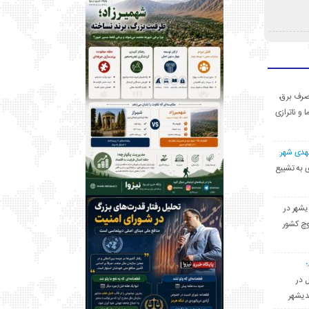
ی مصرف برق،
ا و ناترازی
مهدی شهر:
یشهری به تشییع
یشهر در
وچ کشور
ل در