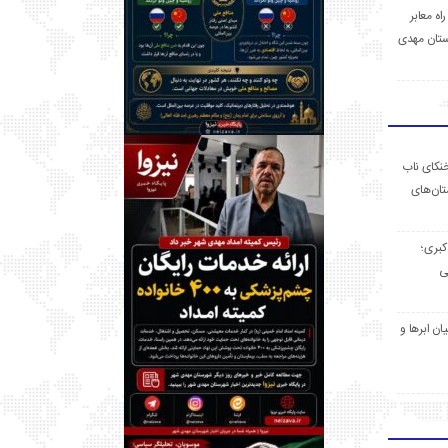
 راه معابر
تان مهدی
خنکای ناب
ان‌های
 کبری؛
ی
ان ابرها و