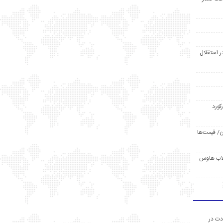
ر استقلال
رکورد
/ قیمت‌ها
مد /دردسر کلاب هاوس
دت در