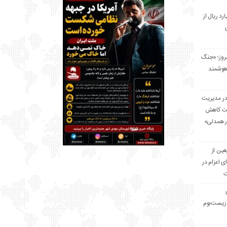
 میلیارد ریال از
مروز؛ «جنگ
هوشمند
در مدیریت
بت کاهش
قرار همدلی»
ر اربعین از
ی اعزام در
ت
زیست‌بوم