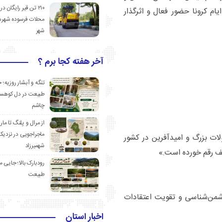
۲۱۰ تن قیر رایگان در
ام کرونا حضور فعال و اثرگذار
محلات فرسوده شهرس
شهر
آخر هفته کجا برم ؟
تنگه و آبشار روزیه؛ 
طبیعت در دل کوهست
چاشم
از مرال و پلنگ تا مار
ماجراجویی در نزدیک
ات بزرگ و امیدآفرین در کشور
شهمیرزاد
تلف رقم خورده است.»
رودبارک بالا؛ جایی می
طبیعت
شمن‌شناسی و تقویت اعتقادات
اخبار استان