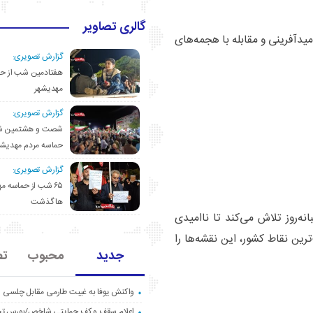
گالری تصاویر
دآفرینی و مقابله با هجمه‌های
گزارش تصویری:
هفتادمین شب از حم
مهدیشهر
گزارش تصویری:
شصت و هشتمین ش
حماسه مردم مهدیشه
گزارش تصویری:
۶۵ شب از حماسه 
ها گذشت
ه‌روز تلاش می‌کند تا ناامیدی
رین نقاط کشور، این نقشه‌ها را
جدید
محبوب
تص
واکنش یوفا به غیبت طارمی مقابل چلسی
اعلام سقف و کف حمایتی شاخص/بورس ت