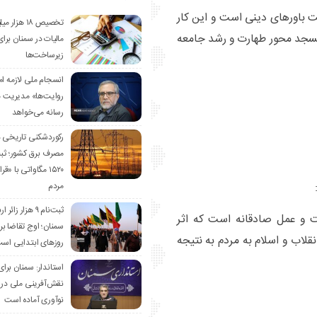
ت باورهای دینی است و این کار
تخصیص ۱۸ هزار
، مسجد محور طهارت و رشد جامعه
مالیات در سمنان برای
زیرساخت‌ها
انسجام ملی لازمه ا
روایت‌ها» مدیریت 
رسانه می‌خواهد
رکوردشکنی تاریخی 
مصرف برق کشور؛ ث
۱۵۲۰ مگاواتی با «
مردم
ثبت‌نام ۹ هزار زائ
 و عمل صادقانه است که اثر
سمنان؛ اوج تقاضا برا
قلاب و اسلام به مردم به نتیجه
روزهای ابتدایی اس
استاندار: سمنان برای
نقش‌آفرینی ملی در 
نوآوری آماده است