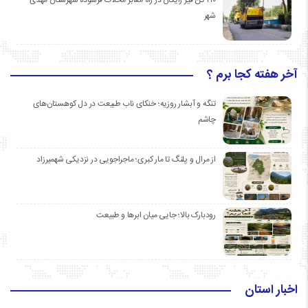
۲۱۰ تن قیر رایگان در راه معابر محلات فرسوده شهرستان مهدی
شهر
آخر هفته کجا برم ؟
تنگه و آبشار روزیه؛ خنکای ناب طبیعت در دل کوهستان‌های
چاشم
از مرال و پلنگ تا مار کبری؛ ماجراجویی در نزدیکی شهمیرزاد
رودبارک بالا؛ جایی میان ابرها و طبیعت
اخبار استان