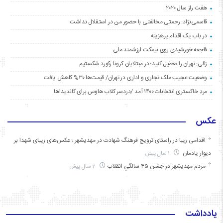
هفت راز سال ۲۰۲۰
قاسمی‌نژاد: رحمتی مخالفتی با حضور من در استقلال نداشت
در باب یک اقدام پرهزینه
فاجعه خورشیدی روی نیمکت ارزشمند ملی
زالی: تهران را تعطیل کنید؛ در مبتلایان کرونا رکورد شکستیم
وضعیت عجیب ملک تجاری و اداری در تهران/ قیمت‌ها ۳۰% کاهش یافت
مردِ خاکستری انتخابات ۱۴۰۰ آمد /دردسر کلاب هاوس برای کاندیداها
عکس
اقدامی زیبا در راستای ترویج فرهنگ شهادت در مهدیشهر ؛ عکس‌های زیبای شهدا بر
دیوار یادمان
1 سال پیش
مردم مهدیشهر در جشن ۴۵ سالگیِ انقلاب
2 سال پیش
یادداشت