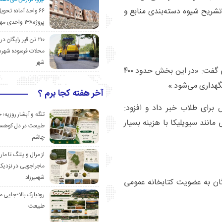
تشریح شیوه دسته‌بندی منابع و
۶۶ واحد آماده تحوی
پروژه۱۳۸ واحدی مهدیشهر
۲۱۰ تن قیر رایگان در
محلات فرسوده شهرس
شهر
وی با اشاره به وجود بخش تخصصی نسخ خطی و سنگی گفت: «در این بخش حدود ۴۰۰
نگهداری می‌شود.»
آخر هفته کجا برم ؟
برای طلاب خبر داد و افزود:
تنگه و آبشار روزیه؛ 
 مانند سیویلیکا با هزینه بسیار
طبیعت در دل کوهست
چاشم
از مرال و پلنگ تا مار
ماجراجویی در نزدیک
شهمیرزاد
گان به عضویت کتابخانه عمومی
رودبارک بالا؛ جایی می
طبیعت