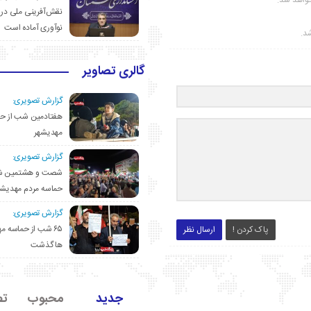
واهد شد.
نقش‌آفرینی ملی در 
نوآوری آماده است
شد.
گالری تصاویر
گزارش تصویری:
هفتادمین شب از حم
مهدیشهر
گزارش تصویری:
شصت و هشتمین ش
حماسه مردم مهدیشه
گزارش تصویری:
۶۵ شب از حماسه 
پاک کردن !
ارسال نظر
ها گذشت
جدید
محبوب
تص