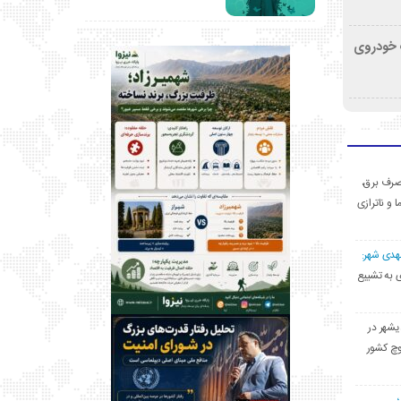
کشف خودروی
ی مصرف برق،
ا و ناترازی
مهدی شهر:
یشهری به تشییع
یشهر در
وچ کشور