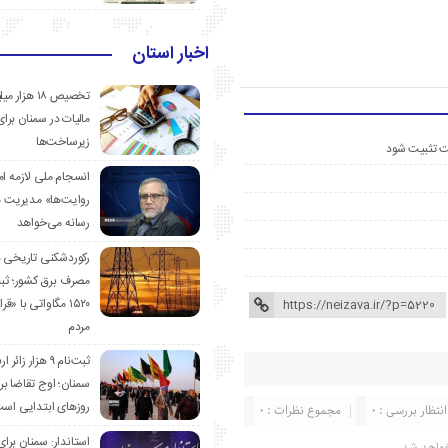
اخبار استان
تخصیص ۱۸ هزار
مالیات در سمنان برای
زیرساخت‌ها
ست تثبیت شود
انسجام ملی لازمه ا
روایت‌ها» مدیریت 
رسانه می‌خواهد
رکوردشکنی تاریخی 
مصرف برق کشور؛ ث
۱۵۲۰ مگاواتی با «
مردم
ثبت‌نام ۹ هزار زائ
سمنان؛ اوج تقاضا برا
روزهای ابتدایی اس
انتظار بررسی : 0
مجموع نظرات : 0
استاندار: سمنان برای