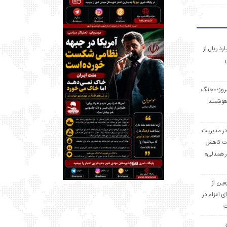
 میلیارد ریال از
مروز؛ «جنگ
هوشمند
در مدیریت
بت کاهش
قرار همدلی»
ر اربعین از
ی اعزام در
ت