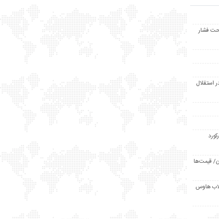
حت فشار
ر استقلال
رکورد
/ قیمت‌ها
مد /دردسر کلاب هاوس