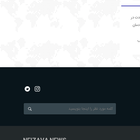
دت در
ادمان