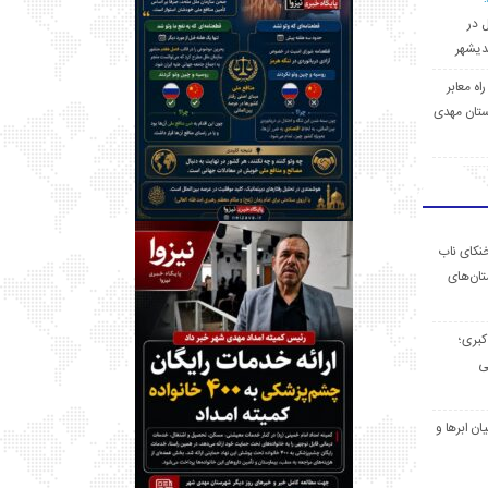
ل در
 راه معابر
تان مهدی
خنکای ناب
ان‌های
 کبری؛
ی
ان ابرها و