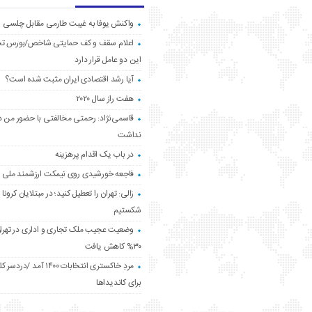
واکنش یوفا به غیبت طارمی مقابل چلسی
اعلام سقف و کف حمایتی شاخص/بورس ت
این دو عامل قرار دارد
آیا رشد اقتصادی ایران مثبت شده است؟
هفت راز سال ۲۰۲۰
قاسمی‌نژاد: رحمتی مخالفتی با حضور من د
نداشت
در باب یک اقدام پرهزینه
فاجعه خورشیدی روی نیمکت ارزشمند ملی
زالی: تهران را تعطیل کنید؛ در مبتلایان کرونا 
شکستیم
وضعیت عجیب ملک تجاری و اداری در تهران
۳۰% کاهش یافت
مردِ خاکستری انتخابات ۱۴۰۰ آ
برای کاندیداها