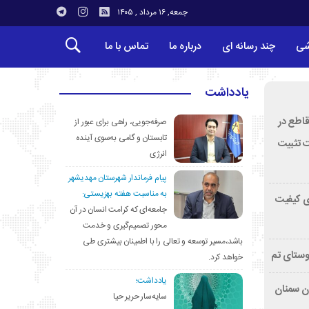
جمعه, ۱۶ مرداد , ۱۴۰۵
شی
چند رسانه ای
درباره ما
تماس با ما
یادداشت
قاطع در
صرفه‌جویی، راهی برای عبور از
تابستان و گامی به‌سوی آینده
ت تثبیت
انرژی
پیام فرماندار شهرستان مهدیشهر
به مناسبت هفته بهزیستی:
ی کیفیت
جامعه‌ای که کرامت انسان در آن
محور تصمیم‌گیری و خدمت
باشد،مسیر توسعه و تعالی را با اطمینان بیشتری طی
وستای تم
خواهد کرد.
یادداشت؛
تان سمنان
سایه‌سار حریر حیا