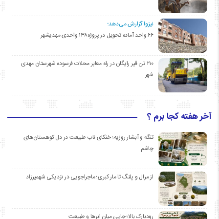
نیزوا گزارش می‌دهد؛
۶۶ واحد آماده تحویل در پروژه۱۳۸ واحدی مهدیشهر
۲۱۰ تن قیر رایگان در راه معابر محلات فرسوده شهرستان مهدی
شهر
آخر هفته کجا برم ؟
تنگه و آبشار روزیه؛ خنکای ناب طبیعت در دل کوهستان‌های
چاشم
از مرال و پلنگ تا مار کبری؛ ماجراجویی در نزدیکی شهمیرزاد
رودبارک بالا؛ جایی میان ابرها و طبیعت