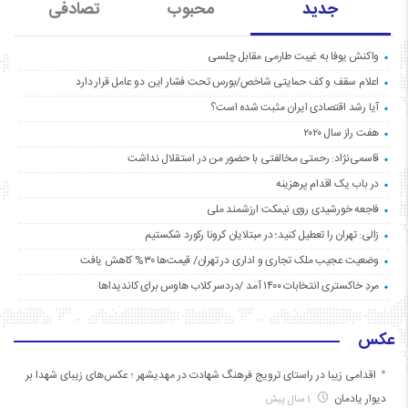
جدید
محبوب
تصادفی
واکنش یوفا به غیبت طارمی مقابل چلسی
اعلام سقف و کف حمایتی شاخص/بورس تحت فشار این دو عامل قرار دارد
آیا رشد اقتصادی ایران مثبت شده است؟
هفت راز سال ۲۰۲۰
قاسمی‌نژاد: رحمتی مخالفتی با حضور من در استقلال نداشت
در باب یک اقدام پرهزینه
فاجعه خورشیدی روی نیمکت ارزشمند ملی
زالی: تهران را تعطیل کنید؛ در مبتلایان کرونا رکورد شکستیم
وضعیت عجیب ملک تجاری و اداری در تهران/ قیمت‌ها ۳۰% کاهش یافت
مردِ خاکستری انتخابات ۱۴۰۰ آمد /دردسر کلاب هاوس برای کاندیداها
عکس
اقدامی زیبا در راستای ترویج فرهنگ شهادت در مهدیشهر ؛ عکس‌های زیبای شهدا بر
دیوار یادمان
1 سال پیش