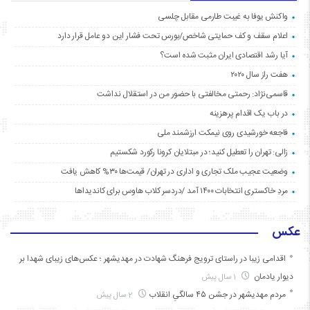
واکنش یوفا به غیبت طارمی مقابل چلسی
اعلام سقف و کف حمایتی شاخص/بورس تحت فشار این دو عامل قرار دارد
آیا رشد اقتصادی ایران مثبت شده است؟
هفت راز سال ۲۰۲۰
قاسمی‌نژاد: رحمتی مخالفتی با حضور من در استقلال نداشت
در باب یک اقدام پرهزینه
فاجعه خورشیدی روی نیمکت ارزشمند ملی
زالی: تهران را تعطیل کنید؛ در مبتلایان کرونا رکورد شکستیم
وضعیت عجیب ملک تجاری و اداری در تهران/ قیمت‌ها ۳۰% کاهش یافت
مردِ خاکستری انتخابات ۱۴۰۰ آمد /دردسر کلاب هاوس برای کاندیداها
عکس
اقدامی زیبا در راستای ترویج فرهنگ شهادت در مهدیشهر ؛ عکس‌های زیبای شهدا بر
دیوار یادمان
1 سال پیش
مردم مهدیشهر در جشن ۴۵ سالگیِ انقلاب
2 سال پیش